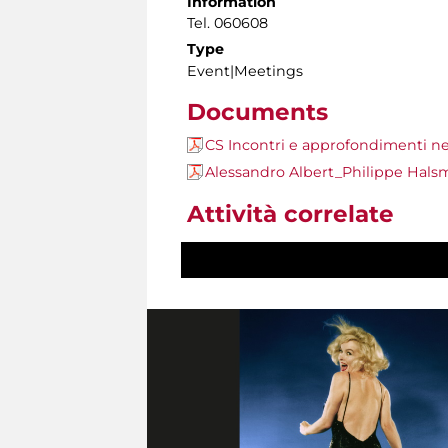
Information
Tel. 060608
Type
Event|Meetings
Documents
CS Incontri e approfondimenti ne
Alessandro Albert_Philippe Hal
Attività correlate