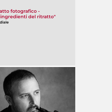
atto fotografico -
ingredienti del ritratto"
diale