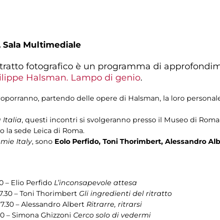
,
Sala Multimediale
l ritratto fotografico è un programma di approfondi
ilippe Halsman. Lampo di genio
.
i proporranno, partendo delle opere di Halsman, la loro personale
Italia
, questi incontri si svolgeranno presso il Museo di Roma
o la sede Leica di Roma.
mie Italy
, sono
Eolo Perfido, Toni Thorimbert, Alessandro Alb
0 – Elio Perfido
L’inconsapevole attesa
7.30 – Toni Thorimbert
Gli ingredienti del ritratto
7.30 – Alessandro Albert
Ritrarre, ritrarsi
.30 – Simona Ghizzoni
Cerco solo di vedermi