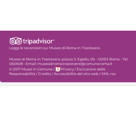
Leggi le recensioni su:
Museo di Roma in Trastevere
Museo di Roma in Trastevere, piazza S. Egidio, 1/b - 00153 Roma - Tel.
060608 - Email: museodiroma.trastevere@comune.roma.it
© 2017 Musei in Comune
/
Privacy
/
Esclusione delle
Responsabilità
/
Credits
/
Accessibilità del sito web
/
XML-rss