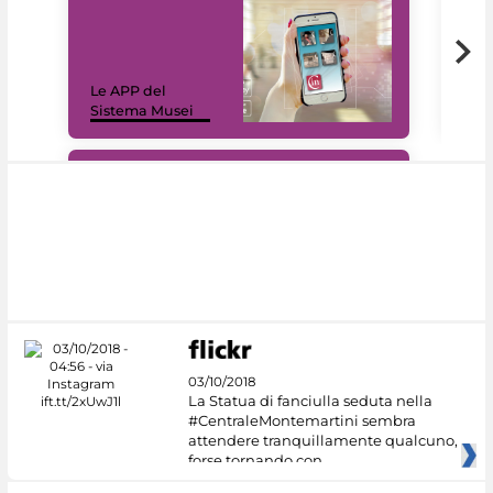
Il 
Le APP del
sui 
Sistema Musei
net
#DiscoverMiC
03/10/2018
La Statua di fanciulla seduta nella
#CentraleMontemartini sembra
attendere tranquillamente qualcuno,
forse tornando con