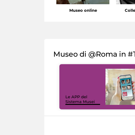
Museo online
Coll
Museo di @Roma in #T
Le APP del
Sistema Musei