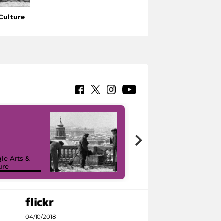
Culture
le Arts &
ure
I like MiC
04/10/2018