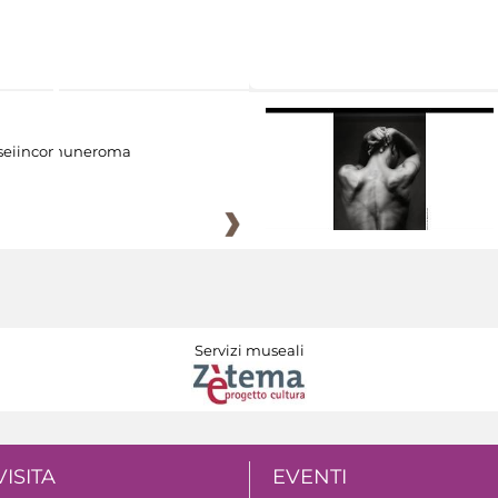
eiincomuneroma
Servizi museali
VISITA
EVENTI