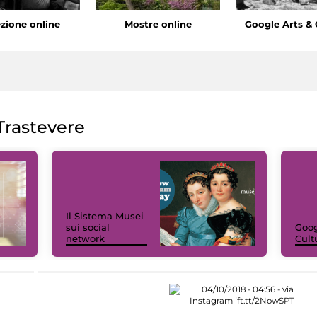
ezione online
Mostre online
Google Arts & 
rastevere
Il Sistema Musei
sui social
Goog
network
Cult