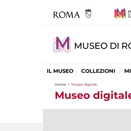
MUSEO DI R
IL MUSEO
COLLEZIONI
M
Home
>
Museo digitale
Tu sei qui
Museo digital