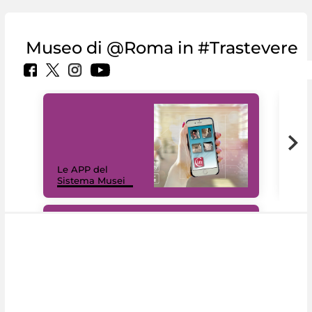
Museo di @Roma in #Trastevere
Il 
Le APP del
Mus
Sistema Musei
net
#DiscoverMiC