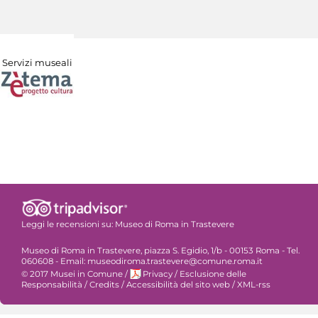
Servizi museali
Leggi le recensioni su:
Museo di Roma in Trastevere
Museo di Roma in Trastevere, piazza S. Egidio, 1/b - 00153 Roma - Tel.
060608 - Email: museodiroma.trastevere@comune.roma.it
© 2017 Musei in Comune
/
Privacy
/
Esclusione delle
Responsabilità
/
Credits
/
Accessibilità del sito web
/
XML-rss