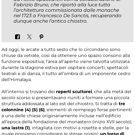
Fabrizio Bruno, che riportò alla luce tutta
l’architettura commissionata dalle monache
nel 1723 a Francesco De Sanctis, recuperando
dunque anche l’antico chiostro.
Ad oggi, le arcate a tutto sesto che lo circondano sono
chiuse da vetrate, così da ottenere uno spazio consono alla
funzione espositiva; l’area all’aperto viene talvolta utilizzata
durante la stagione estiva per ospitare concerti, spettacoli
teatrali e di danza, il tutto all’ombra di un imponente cedro
dell’Himalaya.
All’interno si trovano dei
reperti scultorei
, che alla metà del
secolo scorso si presentavano riuniti a formare una piccola
struttura addossata al lato est del chiostro. Si tratta di
tre
colonnine (4) (5) (6)
, elementi di reimpiego forse pertinenti
a una delle chiese originariamente incluse nell’edificio
all’epoca della fondazione del monastero (inizio XVII secolo);
una lastra (1)
, intagliata con motivi a rosette e stelle, per la
quale possiamo considerare le stesse origini;
un torso di