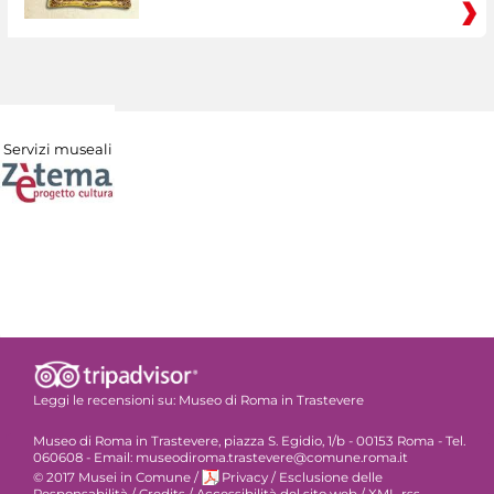
Servizi museali
Leggi le recensioni su:
Museo di Roma in Trastevere
Museo di Roma in Trastevere, piazza S. Egidio, 1/b - 00153 Roma - Tel.
060608 - Email: museodiroma.trastevere@comune.roma.it
© 2017 Musei in Comune
/
Privacy
/
Esclusione delle
Responsabilità
/
Credits
/
Accessibilità del sito web
/
XML-rss