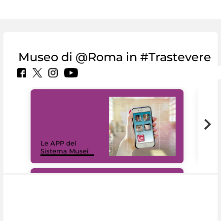
Museo di @Roma in #Trastevere
Il 
Le APP del
Mus
Sistema Musei
net