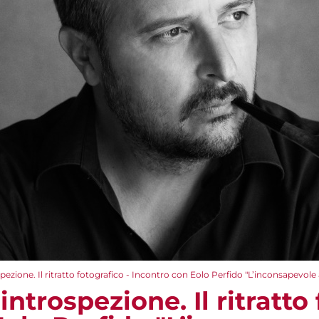
pezione. Il ritratto fotografico - Incontro con Eolo Perfido "L’inconsapevole 
ntrospezione. Il ritratto 