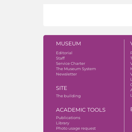
MUSEUM
Editorial
Staff
Service Charter
V
The Museum System
Newsletter
V
SITE
A
The building
ACADEMIC TOOLS
Publications
Library
Photo usage request