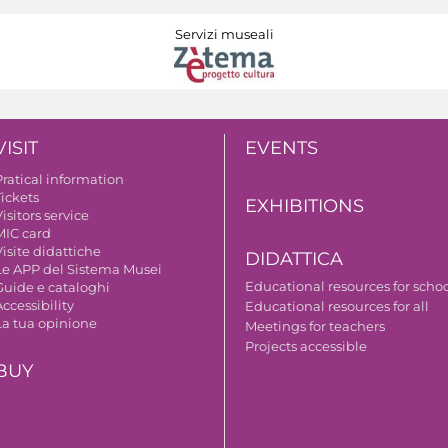
Servizi museali
VISIT
EVENTS
Pratical information
Tickets
EXHIBITIONS
isitors service
MIC card
isite didattiche
DIDATTICA
Le APP del Sistema Musei
Educational resources for scho
Guide e cataloghi
ccessibility
Educational resources for all
La tua opinione
Meetings for teachers
Projects accessible
BUY