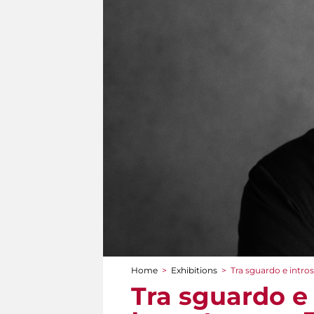
Home
>
Exhibitions
>
Tra sguardo e intros
You are here
Tra sguardo e i