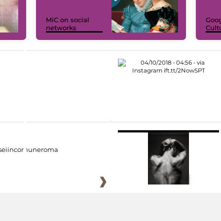
MiC on social
Goog
networks
Cult
eiincomuneroma