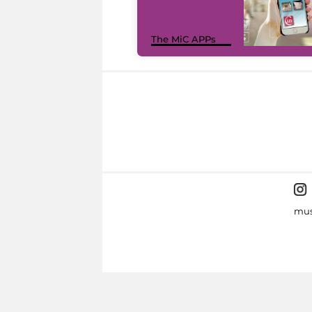
The MiC APPs
mus