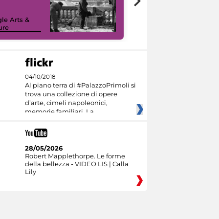
le Arts &
ure
I like MiC
04/10/2018
Al piano terra di #PalazzoPrimoli si
trova una collezione di opere
d’arte, cimeli napoleonici,
memorie familiari. La
28/05/2026
Robert Mapplethorpe. Le forme
della bellezza - VIDEO LIS | Calla
Lily