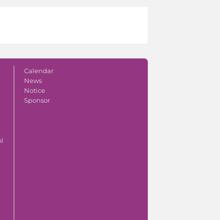
Calendar
News
Notice
Sponsor
ol