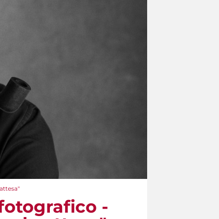
attesa"
fotografico -