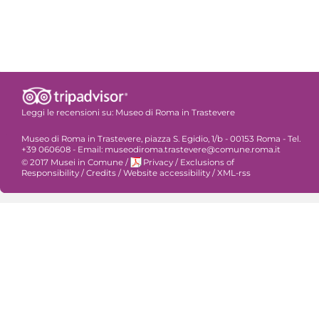
Leggi le recensioni su:
Museo di Roma in Trastevere
Museo di Roma in Trastevere, piazza S. Egidio, 1/b - 00153 Roma - Tel.
+39 060608 - Email: museodiroma.trastevere@comune.roma.it
© 2017 Musei in Comune
/
Privacy
/
Exclusions of
Responsibility
/
Credits
/
Website accessibility
/
XML-rss