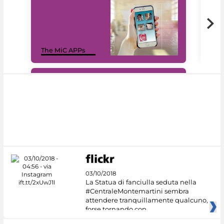
MiC
The MiC APPs
net
#DiscoverMiC
03/10/2018
La Statua di fanciulla seduta nella
#CentraleMontemartini sembra
attendere tranquillamente qualcuno,
forse tornando con