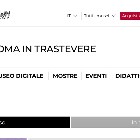
Tutti i musei
Acquist
OMA IN TRASTEVERE
USEO DIGITALE
MOSTRE
EVENTI
DIDATT
so
(scheda attiva)
In 