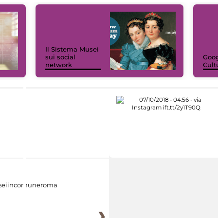
Il Sistema Musei
sui social
Goog
network
Cult
eiincomuneroma