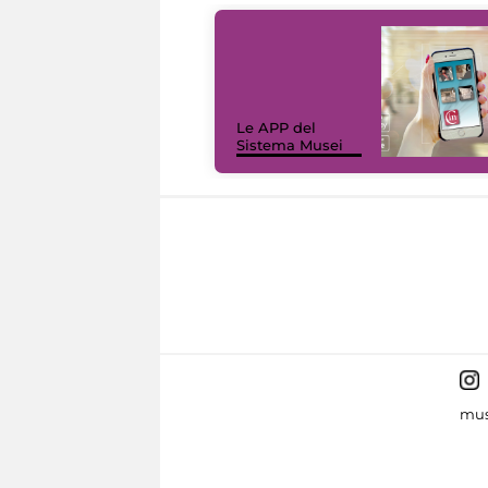
Le APP del
Sistema Musei
mus