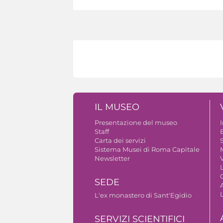
IL MUSEO
Presentazione del museo
Staff
B
Carta dei servizi
S
Sistema Musei di Roma Capitale
Newsletter
V
SEDE
A
L'ex monastero di Sant'Egidio
SERVIZI SCIENTIFICI