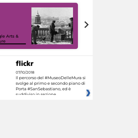
le Arts &
ure
I like MiC
07/10/2018
Il percorso del #MuseoDelleMura si
svolge al primo e secondo piano di
Porta #SanSebastiano, ed è
suddiviso in sezione