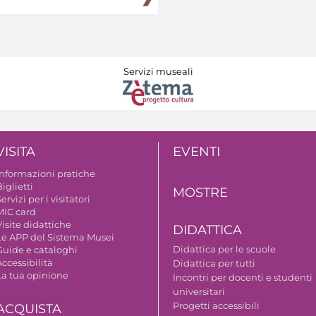
Servizi museali
VISITA
EVENTI
Informazioni pratiche
iglietti
MOSTRE
ervizi per i visitatori
MIC card
isite didattiche
DIDATTICA
Le APP del Sistema Musei
Didattica per le scuole
Guide e cataloghi
ccessibilità
Didattica per tutti
La tua opinione
Incontri per docenti e studenti
universitari
Progetti accessibili
ACQUISTA