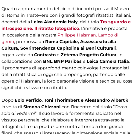
Quarto appuntamento del ciclo di incontri presso il Museo
di Roma in Trastevere con i grandi fotografi ritrattisti italiani,
docenti della
Leica Akademie Italy
, dal titolo
Tra sguardo e
introspezione. Il ritratto fotografico
. L’iniziativa è proposta
in occasione della mostra
Philippe Halsman. Lampo di
genio
, promossa da
Roma Capitale, Assessorato alla
Cultura, Sovrintendenza Capitolina ai Beni Culturali
,
organizzata da
Contrasto
e
Zètema Progetto Cultura
, in
collaborazione con
BNL BNP Paribas
e
Leica Camera Italia
.
Il programma di approfondimento coinvolge i protagonisti
della ritrattistica di oggi che propongono, partendo dalle
opere di Halsman, la loro personale visione e tecnica su cosa
significhi realizzare un ritratto.
Dopo
Eolo Perfido, Toni Thorimbert e Alessandro Albert
è
la volta di
Simona Ghizzoni
con l’incontro dal titolo “
Cerco
solo di vedermi
”. Il suo lavoro è fortemente radicato nel
vissuto personale, che rielabora e interpreta attraverso la
fotografia. La sua produzione ruota attorno a due grandi
filoni, che spesso si intersecano: la dimensione sociale della