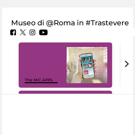
Museo di @Roma in #Trastevere
MiC
The MiC APPs
net
#DiscoverMiC