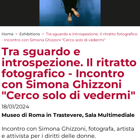
Home
>
Exhibitions
>
Tra sguardo e introspezione. Il ritratto fotografico
You are here
- Incontro con Simona Ghizzoni "Cerco solo di vedermi"
Tra sguardo e
introspezione. Il ritratto
fotografico - Incontro
con Simona Ghizzoni
"Cerco solo di vedermi"
18/01/2024
Museo di Roma in Trastevere,
Sala Multimediale
Incontro con Simona Ghizzoni, fotografa, artista
e attivista per i diritti delle donne.