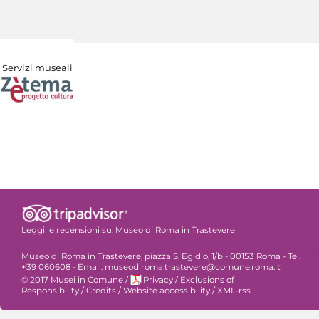
Servizi museali
Leggi le recensioni su:
Museo di Roma in Trastevere
Museo di Roma in Trastevere, piazza S. Egidio, 1/b - 00153 Roma - Tel.
+39 060608 - Email: museodiroma.trastevere@comune.roma.it
© 2017 Musei in Comune
/
Privacy
/
Exclusions of
Responsibility
/
Credits
/
Website accessibility
/
XML-rss