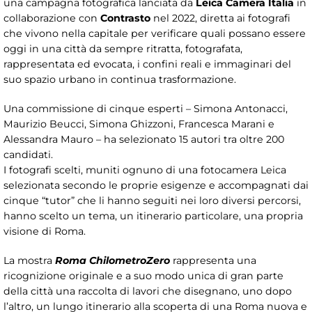
una campagna fotografica lanciata da
Leica Camera Italia
in
collaborazione con
Contrasto
nel 2022, diretta ai fotografi
che vivono nella capitale per verificare quali possano essere
oggi in una città da sempre ritratta, fotografata,
rappresentata ed evocata, i confini reali e immaginari del
suo spazio urbano in continua trasformazione.
Una commissione di cinque esperti – Simona Antonacci,
Maurizio Beucci, Simona Ghizzoni, Francesca Marani e
Alessandra Mauro – ha selezionato 15 autori tra oltre 200
candidati.
I fotografi scelti, muniti ognuno di una fotocamera Leica
selezionata secondo le proprie esigenze e accompagnati dai
cinque “tutor” che li hanno seguiti nei loro diversi percorsi,
hanno scelto un tema, un itinerario particolare, una propria
visione di Roma.
La mostra
Roma ChilometroZero
rappresenta una
ricognizione originale e a suo modo unica di gran parte
della città una raccolta di lavori che disegnano, uno dopo
l’altro, un lungo itinerario alla scoperta di una Roma nuova e