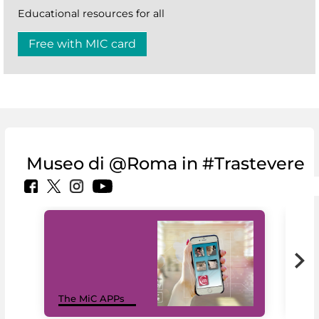
Educational resources for all
Free with MIC card
Museo di @Roma in #Trastevere
MiC
The MiC APPs
net