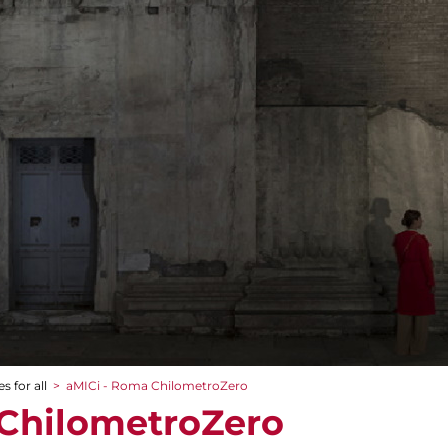
s for all
>
aMICi - Roma ChilometroZero
 ChilometroZero