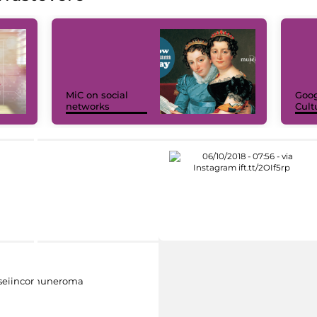
MiC on social
Goog
networks
Cult
eiincomuneroma