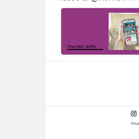
The MiC APPs
mus