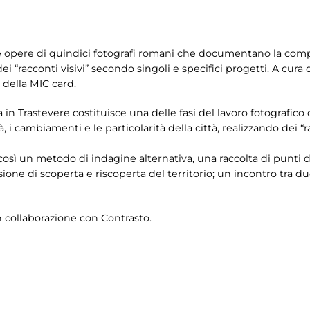
le opere di quindici fotografi romani che documentano la comp
 dei “racconti visivi” secondo singoli e specifici progetti. A cur
 della MIC card.
n Trastevere costituisce una delle fasi del lavoro fotografico di
 cambiamenti e le particolarità della città, realizzando dei “ra
sì un metodo di indagine alternativa, una raccolta di punti di 
one di scoperta e riscoperta del territorio; un incontro tra due
n collaborazione con Contrasto.