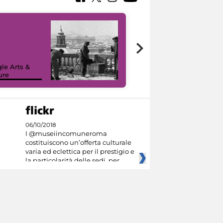
le Arts &
ure
I like MiC
06/10/2018
I @museiincomuneroma
costituiscono un’offerta culturale
varia ed eclettica per il prestigio e
la particolarità delle sedi, per