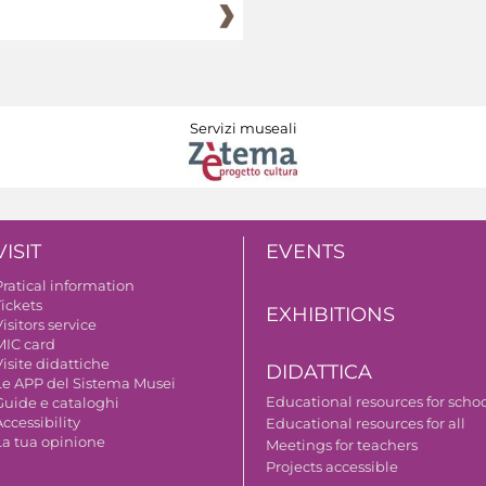
Servizi museali
VISIT
EVENTS
Pratical information
Tickets
EXHIBITIONS
isitors service
MIC card
isite didattiche
DIDATTICA
Le APP del Sistema Musei
Educational resources for scho
Guide e cataloghi
ccessibility
Educational resources for all
La tua opinione
Meetings for teachers
Projects accessible