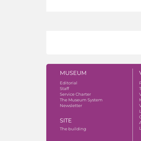
MUSEUM
Editorial
Staff
Service Charter
V
The Museum System
Newsletter
V
SITE
A
The building