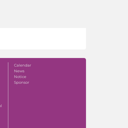
Calendar
News
Notice
Sponsor
ol