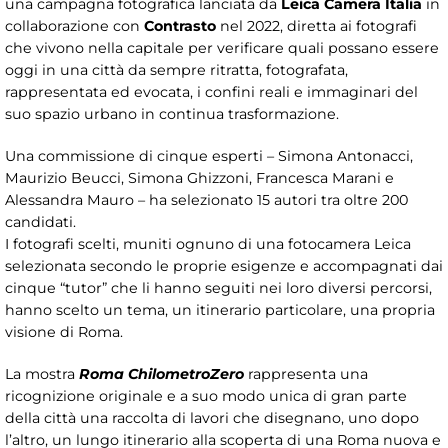
una campagna fotografica lanciata da
Leica Camera Italia
in
collaborazione con
Contrasto
nel 2022, diretta ai fotografi
che vivono nella capitale per verificare quali possano essere
oggi in una città da sempre ritratta, fotografata,
rappresentata ed evocata, i confini reali e immaginari del
suo spazio urbano in continua trasformazione.
Una commissione di cinque esperti – Simona Antonacci,
Maurizio Beucci, Simona Ghizzoni, Francesca Marani e
Alessandra Mauro – ha selezionato 15 autori tra oltre 200
candidati.
I fotografi scelti, muniti ognuno di una fotocamera Leica
selezionata secondo le proprie esigenze e accompagnati dai
cinque “tutor” che li hanno seguiti nei loro diversi percorsi,
hanno scelto un tema, un itinerario particolare, una propria
visione di Roma.
La mostra
Roma ChilometroZero
rappresenta una
ricognizione originale e a suo modo unica di gran parte
della città una raccolta di lavori che disegnano, uno dopo
l’altro, un lungo itinerario alla scoperta di una Roma nuova e