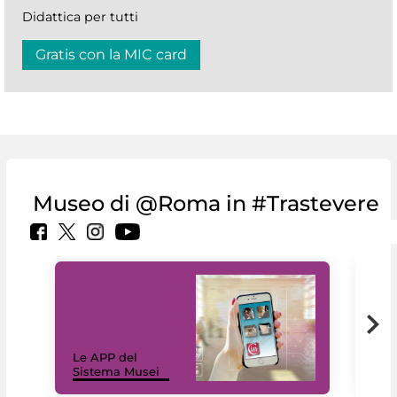
Didattica per tutti
Gratis con la MIC card
Museo di @Roma in #Trastevere
Il 
Le APP del
Mus
Sistema Musei
net