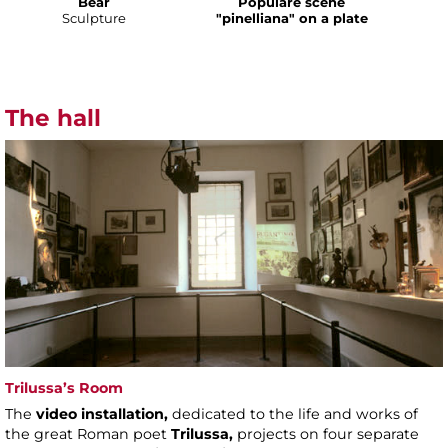
Bear
Populare scene
Sculpture
"pinelliana" on a plate
The hall
Trilussa’s Room
The
video installation,
dedicated to the life and works of
the great Roman poet
Trilussa,
projects on four separate