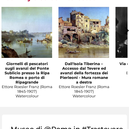
Giornelli di pescatori
Dall'Isola Tiberina –
Via 
sugli avanzi del Ponte
Accesso dal Tevere ed
Sublicio presso la Ripa
avanzi della fortezza dei
E
Romea o porto di
Pierleoni - Mura romane
Ripagrande
a destra
Ettore Roesler Franz (Roma
Ettore Roesler Franz (Roma
1845-1907)
1845-1907)
Watercolour
Watercolour