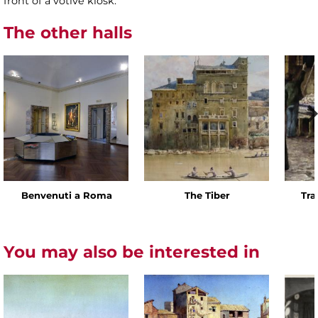
front of a votive kiosk.
The other halls
Benvenuti a Roma
The Tiber
Tra
You may also be interested in