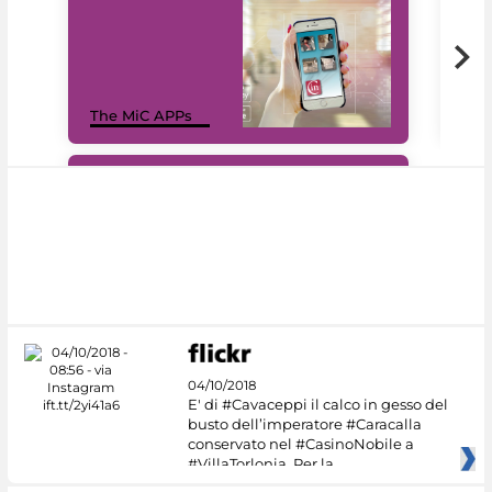
MiC
The MiC APPs
net
#DiscoverMiC
04/10/2018
E' di #Cavaceppi il calco in gesso del
busto dell’imperatore #Caracalla
conservato nel #CasinoNobile a
#VillaTorlonia. Per la