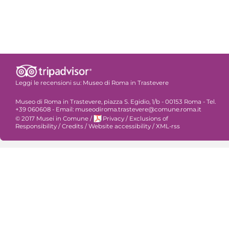
Leggi le recensioni su:
Museo di Roma in Trastevere
Museo di Roma in Trastevere, piazza S. Egidio, 1/b - 00153 Roma - Tel.
+39 060608 - Email: museodiroma.trastevere@comune.roma.it
© 2017 Musei in Comune
/
Privacy
/
Exclusions of
Responsibility
/
Credits
/
Website accessibility
/
XML-rss