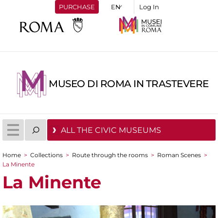
PURCHASE
Log In
MUSEO DI ROMA IN TRASTEVERE
ALL THE CIVIC MUSEUMS
Home
>
Collections
>
Route through the rooms
>
Roman Scenes
>
You are here
La Minente
La Minente