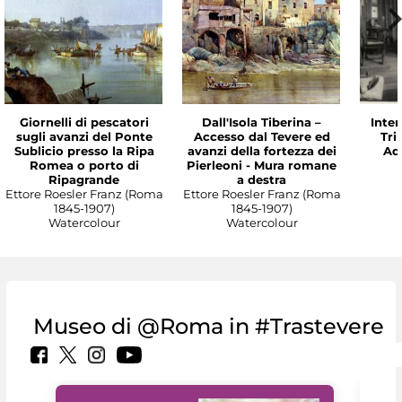
Giornelli di pescatori
Dall'Isola Tiberina –
Inter
sugli avanzi del Ponte
Accesso dal Tevere ed
Tri
Sublicio presso la Ripa
avanzi della fortezza dei
Ade
Romea o porto di
Pierleoni - Mura romane
Ripagrande
a destra
Ettore Roesler Franz (Roma
Ettore Roesler Franz (Roma
1845-1907)
1845-1907)
Watercolour
Watercolour
Museo di @Roma in #Trastevere