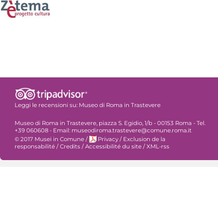
Leggi le recensioni su:
Museo di Roma in Trastevere
Museo di Roma in Trastevere, piazza S. Egidio, 1/b - 00153 Roma - Tel.
+39 060608 - Email: museodiroma.trastevere@comune.roma.it
© 2017 Musei in Comune
/
Privacy
/
Exclusion de la
responsabilité
/
Credits
/
Accessibilité du site
/
XML-rss