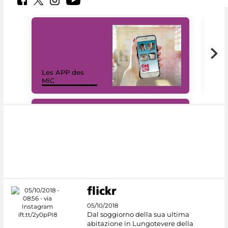
Les APP des
Les
MiC
rés
#DiscoverMiC
05/10/2018
Dal soggiorno della sua ultima
abitazione in Lungotevere della