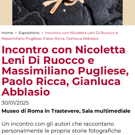
Home
>
Expositions
>
Incontro con Nicoletta Leni Di Ruocco e
You are here
Massimiliano Pugliese, Paolo Ricca, Gianluca Abblasio
Incontro con Nicoletta
Leni Di Ruocco e
Massimiliano Pugliese,
Paolo Ricca, Gianluca
Abblasio
30/01/2025
Museo di Roma in Trastevere,
Sala multimediale
Un incontro con gli autori che raccontano
personalmente le proprie storie fotografiche