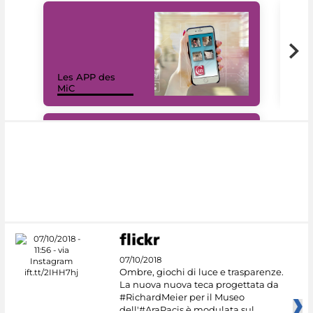
Les APP des
Les
MiC
rés
#DiscoverMiC
07/10/2018
Ombre, giochi di luce e trasparenze.
La nuova nuova teca progettata da
#RichardMeier per il Museo
dell'#AraPacis è modulata sul