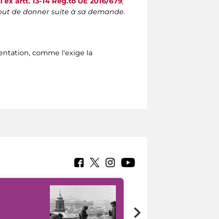
i ex artt. 13-14 Reg.to UE 2016/679
,
l but de donner suite à sa demande.
sentation, comme l'exige la