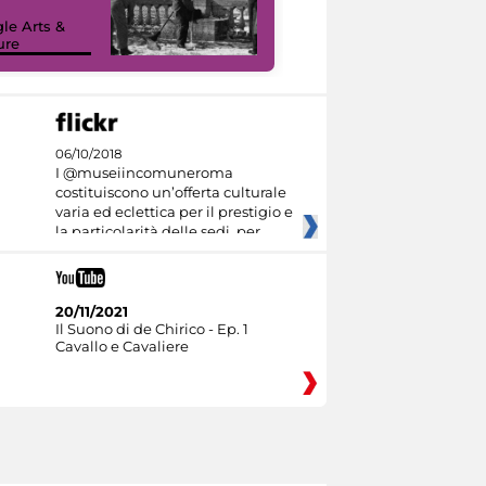
le Arts &
ure
I like MiC
06/10/2018
I @museiincomuneroma
costituiscono un’offerta culturale
varia ed eclettica per il prestigio e
la particolarità delle sedi, per
20/11/2021
Il Suono di de Chirico - Ep. 1
Cavallo e Cavaliere