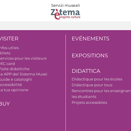
Servizi museali
VISITER
EVÉNEMENTS
nfos utiles
illets
EXPOSITIONS
ervices pour les visiteurs
MIC card
isite didattiche
DIDATTICA
Le APP del Sistema Musei
Didactique pour les écoles
Guide e cataloghi
ccessibilité
Didactique pour tous
La tua opinione
Rencontres pour les enseignant
les étudiants
Projets accessibles
BUY