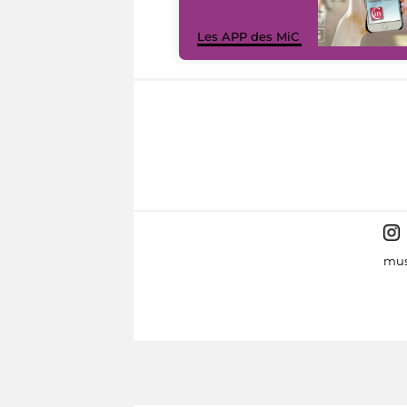
Les APP des MiC
mus