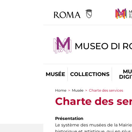
MUSEO DI R
MU
MUSÉE
COLLECTIONS
DIG
Home
>
Musée
>
Charte des services
You are here
Charte des se
Présentation
Le système des musées de la Mairi
historique et artistique, qui en plus