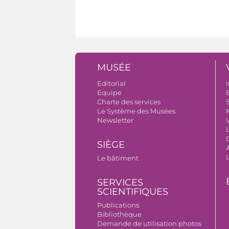
MUSÉE
Editorial
I
Equipe
B
Charte des services
S
Le Système des Musées
Newsletter
V
SIÈGE
A
Le bâtiment
SERVICES
SCIENTIFIQUES
Publications
Bibliothèque
Demande de utilisation photos