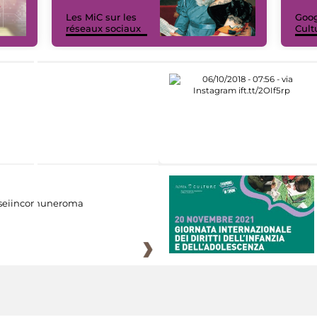
Les MiC sur les
Goog
réseaux sociaux
Cult
eiincomuneroma