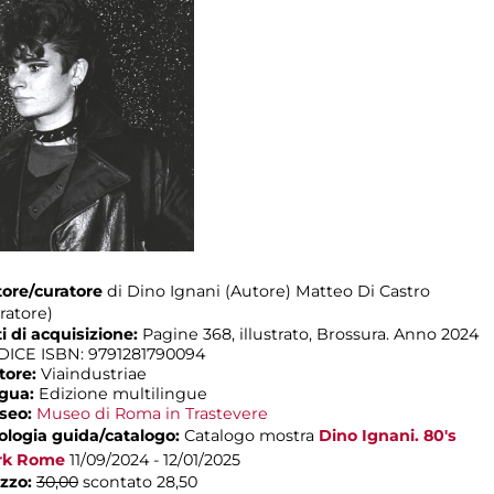
ore/curatore
di Dino Ignani (Autore) Matteo Di Castro
ratore)
i di acquisizione:
Pagine 368, illustrato, Brossura. Anno 2024
ICE ISBN: 9791281790094
tore:
Viaindustriae
ngua:
Edizione multilingue
seo:
Museo di Roma in Trastevere
ologia guida/catalogo:
Catalogo mostra
Dino Ignani. 80's
rk Rome
11/09/2024 - 12/01/2025
zzo:
30,00
scontato 28,50