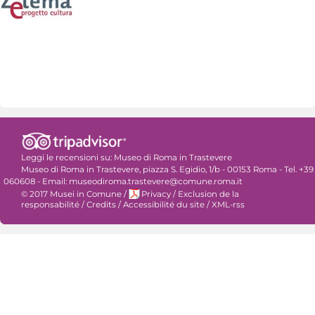
Leggi le recensioni su:
Museo di Roma in Trastevere
Museo di Roma in Trastevere, piazza S. Egidio, 1/b - 00153 Roma - Tel. +39
060608 - Email: museodiroma.trastevere@comune.roma.it
© 2017 Musei in Comune
/
Privacy
/
Exclusion de la
responsabilité
/
Credits
/
Accessibilité du site
/
XML-rss