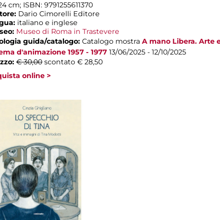
24 cm; ISBN: 9791255611370
tore:
Dario Cimorelli Editore
ngua:
italiano e inglese
seo:
Museo di Roma in Trastevere
ologia guida/catalogo:
Catalogo mostra
A mano Libera. Arte 
ema d'animazione 1957 - 1977
13/06/2025 - 12/10/2025
zzo:
€ 30,00
scontato € 28,50
uista online >