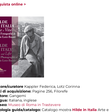
uista online >
ore/curatore
Kappler Federica, Lotz Corinna
i di acquisizione:
Pagine 256, Filorefe
tore:
Gangemi
ngua:
Italiana, inglese
seo:
Museo di Roma in Trastevere
ologia guida/catalogo:
Catalogo mostra
Hilde in Italia
Arte e