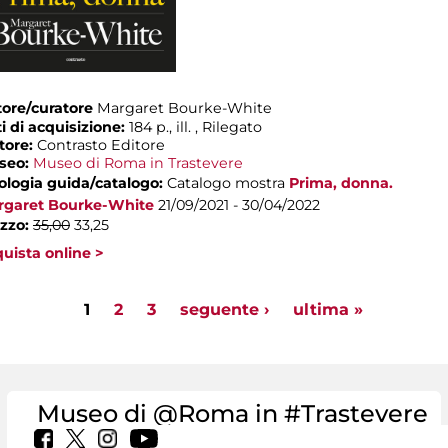
ore/curatore
Margaret Bourke-White
i di acquisizione:
184 p., ill. , Rilegato
tore:
Contrasto Editore
seo:
Museo di Roma in Trastevere
ologia guida/catalogo:
Catalogo mostra
Prima, donna.
rgaret Bourke-White
21/09/2021 - 30/04/2022
zzo:
35,00
33,25
uista online >
ages
1
2
3
seguente ›
ultima »
Museo di @Roma in #Trastevere