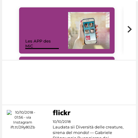
Les APP des
Les
MiC
rés
#DiscoverMiC
10/10/2018
Laudata sii Diversità delle creature,
sirena del mondo! — Gabriele
D'Annunzio Buongiorno dai