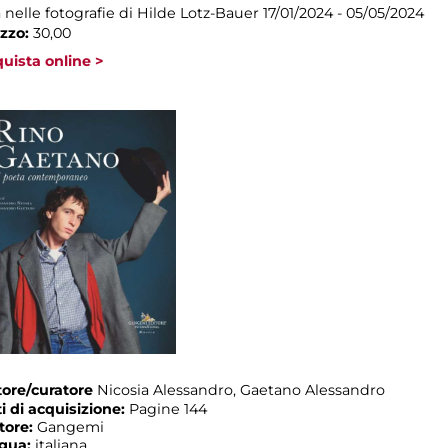
a nelle fotografie di Hilde Lotz-Bauer
17/01/2024 - 05/05/2024
zzo:
30,00
uista online >
ore/curatore
Nicosia Alessandro, Gaetano Alessandro
i di acquisizione:
Pagine 144
tore:
Gangemi
ngua:
italiana