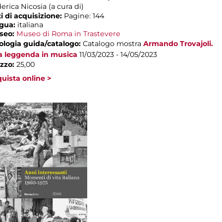
erica Nicosia (a cura di)
i di acquisizione:
Pagine: 144
ngua:
italiana
seo:
Museo di Roma in Trastevere
ologia guida/catalogo:
Catalogo mostra
Armando Trovajoli.
a leggenda in musica
11/03/2023 - 14/05/2023
zzo:
25,00
uista online >