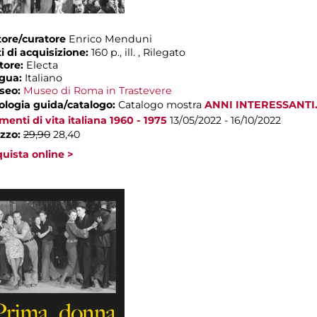
ore/curatore
Enrico Menduni
i di acquisizione:
160 p., ill. , Rilegato
tore:
Electa
ngua:
Italiano
seo:
Museo di Roma in Trastevere
ologia guida/catalogo:
Catalogo mostra
ANNI INTERESSANTI
enti di vita italiana 1960 - 1975
13/05/2022 - 16/10/2022
zzo:
29,90
28,40
uista online >