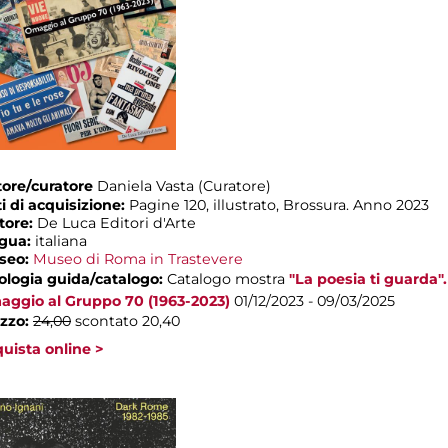
ore/curatore
Daniela Vasta (Curatore)
i di acquisizione:
Pagine 120, illustrato, Brossura. Anno 2023
tore:
De Luca Editori d'Arte
ngua:
italiana
seo:
Museo di Roma in Trastevere
ologia guida/catalogo:
Catalogo mostra
"La poesia ti guarda".
ggio al Gruppo 70 (1963-2023)
01/12/2023 - 09/03/2025
zzo:
24,00
scontato 20,40
uista online >