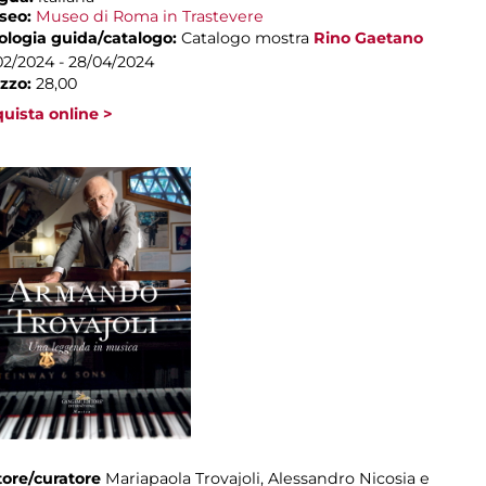
seo:
Museo di Roma in Trastevere
ologia guida/catalogo:
Catalogo mostra
Rino Gaetano
02/2024 - 28/04/2024
zzo:
28,00
uista online >
ore/curatore
Mariapaola Trovajoli, Alessandro Nicosia e