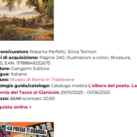
ore/curatore
Roberta Perfetti, Silvia Telmon
i di acquisizione:
Pagine 240, illustrazioni a colori, Brossura,
5, EAN: 9788849252675
tore:
Gangemi Editore
ngua:
italiana
seo:
Museo di Roma in Trastevere
ologia guida/catalogo:
Catalogo mostra
L'albero del poeta. La
rcia del Tasso al Gianicolo
29/01/2025 - 01/06/2025
zzo:
22,00
scontato 20,90
uista online >