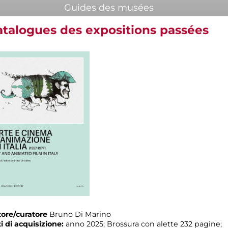
Guides des musées
atalogues des expositions passées
ore/curatore
Bruno Di Marino
i di acquisizione:
anno 2025; Brossura con alette 232 pagine;