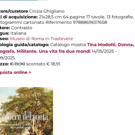
ore/curatore
Cinzia Ghigliano
i di acquisizione:
21x28,5 cm 64 pagine 17 tavole, 13 fotografie,
otogrammi cartonato Riferimento 9788869657658
tore:
Contrasto
ngua:
italiana
seo:
Museo di Roma in Trastevere
ologia guida/catalogo:
Catalogo mostra
Tina Modotti. Donna,
ografa, Militante. Una vita fra due mondi
14/05/2025 -
09/2025
zzo:
€ 19,90
scontato € 18,91
uista online >