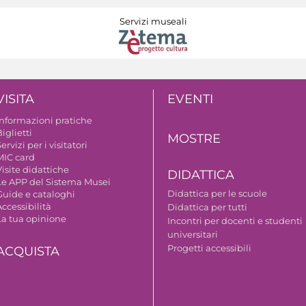
Servizi museali
VISITA
EVENTI
Informazioni pratiche
iglietti
MOSTRE
ervizi per i visitatori
MIC card
isite didattiche
DIDATTICA
Le APP del Sistema Musei
Didattica per le scuole
Guide e cataloghi
ccessibilità
Didattica per tutti
La tua opinione
Incontri per docenti e studenti
universitari
Progetti accessibili
ACQUISTA