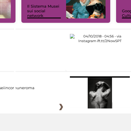
Il Sistema Musei
sui social
Goog
network
Cult
eiincomuneroma