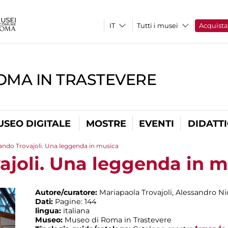
Tutti i musei
Acquist
OMA IN TRASTEVERE
USEO DIGITALE
MOSTRE
EVENTI
DIDATT
ndo Trovajoli. Una leggenda in musica
joli. Una leggenda in m
Autore/curatore:
Mariapaola Trovajoli, Alessandro Nic
Dati:
Pagine: 144
lingua:
italiana
Museo:
Museo di Roma in Trastevere