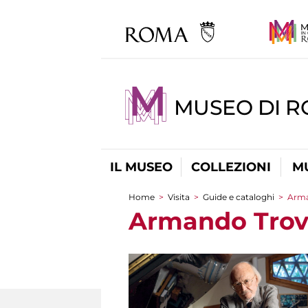
MUSEO DI R
IL MUSEO
COLLEZIONI
M
Home
>
Visita
>
Guide e cataloghi
>
Arma
Tu sei qui
Armando Trova