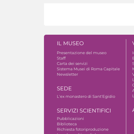
IL MUSEO
Presentazione del museo
Staff
B
Carta dei servizi
S
Sistema Musei di Roma Capitale
Newsletter
V
SEDE
A
L'ex monastero di Sant'Egidio
SERVIZI SCIENTIFICI
Pubblicazioni
Biblioteca
Richiesta fotoriproduzione