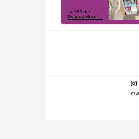
Le APP del
Sistema Musei
mus