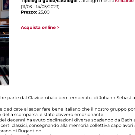
Tipologia guida/catalogo:
Catalogo mostra
Armando T
(11/03 - 14/05/2023)
Prezzo:
25,00
Acquista online >
 che parte dal Clavicembalo ben temperato, di Johann Sebasti
 dedicate al saper fare bene italiano che il nostro gruppo porta
e della scomparsa, è stato davvero emozionante.
 dei decenni ha avuto declinazioni diverse spaziando da Bach a
certi classici, consegnando alla memoria collettiva capolavor
e brano di Rugantino.