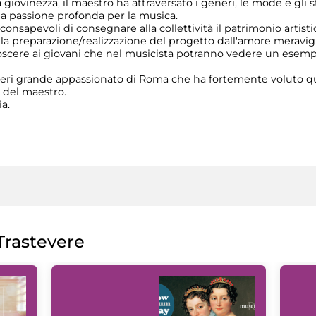
a giovinezza, il maestro ha attraversato i generi, le mode e gli 
ua passione profonda per la musica.
onsapevoli di consegnare alla collettività il patrimonio artist
preparazione/realizzazione del progetto dall'amore meravigli
onoscere ai giovani che nel musicista potranno vedere un esem
ieri grande appassionato di Roma che ha fortemente voluto qu
i del maestro.
a.
rastevere