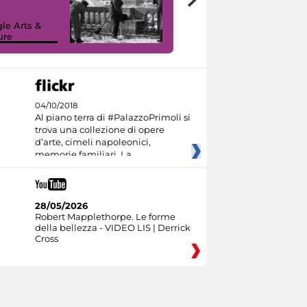
le Arts &
ure
I like MiC
04/10/2018
Al piano terra di #PalazzoPrimoli si
trova una collezione di opere
d’arte, cimeli napoleonici,
memorie familiari. La
28/05/2026
Robert Mapplethorpe. Le forme
della bellezza - VIDEO LIS | Derrick
Cross