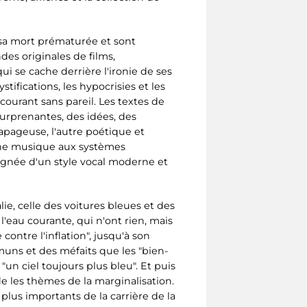
 sa mort prématurée et sont
es originales de films,
qui se cache derrière l'ironie de ses
ifications, les hypocrisies et les
courant sans pareil. Les textes de
urprenantes, des idées, des
apageuse, l'autre poétique et
une musique aux systèmes
agnée d'un style vocal moderne et
alie, celle des voitures bleues et des
eau courante, qui n'ont rien, mais
ontre l'inflation", jusqu'à son
muns et des méfaits que les "bien-
un ciel toujours plus bleu". Et puis
rde les thèmes de la marginalisation.
 plus importants de la carrière de la