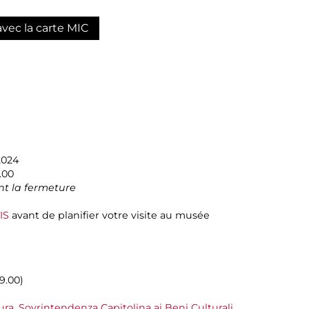
avec la carte MIC
2024
.00
t la fermeture
IS
avant de planifier votre visite au musée
9.00)
ura
,
Sovrintendenza Capitolina ai Beni Culturali