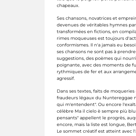
chapeaux.
Ses chansons, novatrices et emprei
devenues de véritables hymnes parmi
transformées en fictions, en compilat
rimes moqueuses est toujours d'actua
conformismes. Il n'a jamais eu besoi
ses chansons ne sont pas à prendre
suggestions, des poèmes qui nourris
poignante, avec des moments de fu
rythmiques de fer et aux arrangeme
agressif.
Dans ses textes, faits de moqueries et
fraudeurs légaux du Nuntereggae mor
qui m'entendent". Ou encore l'exalta
célèbre Ma il cielo è sempre più blu
pensants" appellent le progrès, auqu
encore, mais la liste est longue, Ber
Le sommet créatif est atteint avec l'