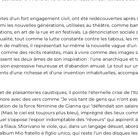
ntes d'un fort engagement civil, ont été redécouvertes après
 les nouvelles générations, utilisées au théâtre, comme band
ions, en art de la rue et en festivals. La dénonciation sociale 
lité, tout comme la lutte constante contre les tabous, les myst
n de maîtres, il représentait lui-même la nouvelle vague d'un 
 comme des récits réalistes, mais à vivre comme des images s
sent les deux âmes de son inspiration : l'une anarchique et t
sion expressive heureuse et d'abandon amusé. Le tout sur 
nts d'une richesse et d'une invention inhabituelles, accomp
 de plaisanteries caustiques, il pointe l'éternelle crise de l'It
e avec des vers comme "Je vois tant de gens qui n'ont pas l'
tion de la force féminine de Gianna qui "défendait son salaire c
 (Mais le ciel est toujours plus bleu), imprégné des lieux com
el s'oppose l'espoir indomptable des "rêveurs" qui aspirent à "
ta filava, Sfiorivano le viole, qui, dans un langage désuet, abo
album Mio fratello è figlio unico, qui reste l'un des disques les