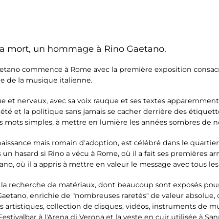
 sa mort, un hommage à Rino Gaetano.
Gaetano commence à Rome avec la première exposition consac
 de la musique italienne.
 et nerveux, avec sa voix rauque et ses textes apparemment
ciété et la politique sans jamais se cacher derrière des étiquet
s mots simples, à mettre en lumière les années sombres de no
naissance mais romain d'adoption, est célébré dans le quartier
 un hasard si Rino a vécu à Rome, où il a fait ses premières ar
liano, où il a appris à mettre en valeur le message avec tous les
e la recherche de matériaux, dont beaucoup sont exposés pou
Gaetano, enrichie de "nombreuses raretés" de valeur absolue, 
 artistiques, collection de disques, vidéos, instruments de 
stivalbar à l'Arena di Verona et la veste en cuir utilisée à San