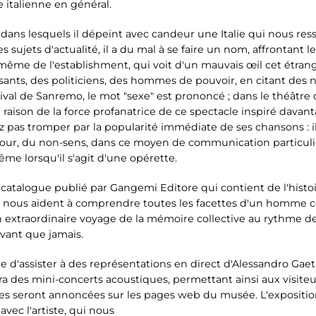
 italienne en général.
ms dans lesquels il dépeint avec candeur une Italie qui nous r
s sujets d'actualité, il a du mal à se faire un nom, affrontant l
 même de l'establishment, qui voit d'un mauvais œil cet étra
nts, des politiciens, des hommes de pouvoir, en citant des no
tival de Sanremo, le mot "sexe" est prononcé ; dans le théâtre
n raison de la force profanatrice de ce spectacle inspiré dav
z pas tromper par la popularité immédiate de ses chansons : 
bour, du non-sens, dans ce moyen de communication particulie
me lorsqu'il s'agit d'une opérette.
atalogue publié par Gangemi Editore qui contient de l'histoi
i nous aident à comprendre toutes les facettes d'un homme 
d'un extraordinaire voyage de la mémoire collective au rythme 
vivant que jamais.
e d'assister à des représentations en direct d'Alessandro Gaet
ra des mini-concerts acoustiques, permettant ainsi aux visite
tes seront annoncées sur les pages web du musée. L'exposition
vec l'artiste, qui nous