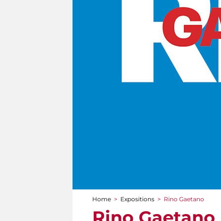
Home
>
Expositions
>
Rino Gaetano
You are here
Rino Gaetano