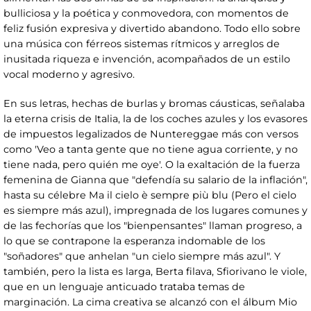
bulliciosa y la poética y conmovedora, con momentos de
feliz fusión expresiva y divertido abandono. Todo ello sobre
una música con férreos sistemas rítmicos y arreglos de
inusitada riqueza e invención, acompañados de un estilo
vocal moderno y agresivo.
En sus letras, hechas de burlas y bromas cáusticas, señalaba
la eterna crisis de Italia, la de los coches azules y los evasores
de impuestos legalizados de Nuntereggae más con versos
como 'Veo a tanta gente que no tiene agua corriente, y no
tiene nada, pero quién me oye'. O la exaltación de la fuerza
femenina de Gianna que "defendía su salario de la inflación",
hasta su célebre Ma il cielo è sempre più blu (Pero el cielo
es siempre más azul), impregnada de los lugares comunes y
de las fechorías que los "bienpensantes" llaman progreso, a
lo que se contrapone la esperanza indomable de los
"soñadores" que anhelan "un cielo siempre más azul". Y
también, pero la lista es larga, Berta filava, Sfiorivano le viole,
que en un lenguaje anticuado trataba temas de
marginación. La cima creativa se alcanzó con el álbum Mio