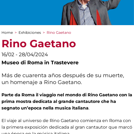
Home
>
Exhibiciones
>
Rino Gaetano
You are here
Rino Gaetano
16/02 - 28/04/2024
Museo di Roma in Trastevere
Más de cuarenta años después de su muerte,
un homenaje a Rino Gaetano.
Parte da Roma il viaggio nel mondo di Rino Gaetano con la
prima mostra dedicata al grande cantautore
che ha
segnato un’epoca nella musica italiana
.
El viaje al universo de Rino Gaetano comienza en Roma con
la primera exposición dedicada al gran cantautor que marcó
una época en la música italiana.