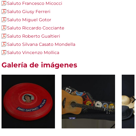
Saluto Francesco Micocci
Saluto Giusy Ferreri
Saluto Miguel Gotor
Saluto Riccardo Cocciante
Saluto Roberto Gualtieri
Saluto Silvana Casato Mondella
Saluto Vincenzo Mollica
Galería de imágenes