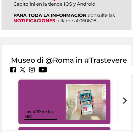
Capitolini en la tienda IOS y Android
PARA TODA LA INFORMACIÓN
consulte las
NOTIFICACIONES
o llame al 060608
Museo di @Roma in #Trastevere
Las APP de los
I Mi
MiC
net