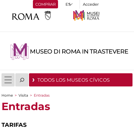
COMPRAR
Acceder
MUSEO DI ROMA IN TRASTEVERE
TODOS LOS MUSEOS CÍVICOS
Home
>
Visita
>
Entradas
You are here
Entradas
TARIFAS