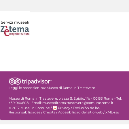
Servizi museali
Leggi le recensioni su:
Museo di Roma in Trastevere
Museo di Roma in Trastevere, piazza S. Egidio, 1/b - 00153 Roma - Tel.
+39 060608 - Email: museodiroma.trastevere@comune.roma.it
© 2017 Musei in Comune
/
Privacy
/
Exclusiòn de las
Responsabilidades
/
Credits
/
Accesibilidad del sitio web
/
XML-rss