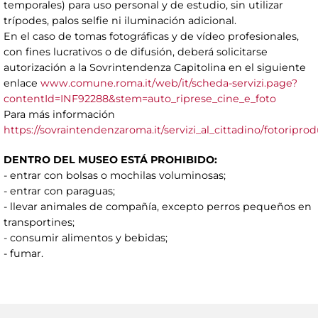
temporales) para uso personal y de estudio, sin utilizar
trípodes, palos selfie ni iluminación adicional.
En el caso de tomas fotográficas y de vídeo profesionales,
con fines lucrativos o de difusión, deberá solicitarse
autorización a la Sovrintendenza Capitolina en el siguiente
enlace
www.comune.roma.it/web/it/scheda-servizi.page?
contentId=INF92288&stem=auto_riprese_cine_e_foto
Para más información
https://sovraintendenzaroma.it/servizi_al_cittadino/fotoripr
DENTRO DEL MUSEO ESTÁ PROHIBIDO:
- entrar con bolsas o mochilas voluminosas;
- entrar con paraguas;
- llevar animales de compañía, excepto perros pequeños en
transportines;
- consumir alimentos y bebidas;
- fumar.