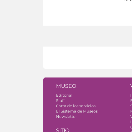
MUSEO
Editorial
I
Staff
Carta de los servicios
S
El Sistema de Museos
Newsletter
V
SITIO