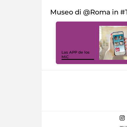
Museo di @Roma in #T
Las APP de los
MiC
mus