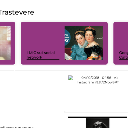
rastevere
I MiC sui social
Goog
network
Cult
eiincomuneroma