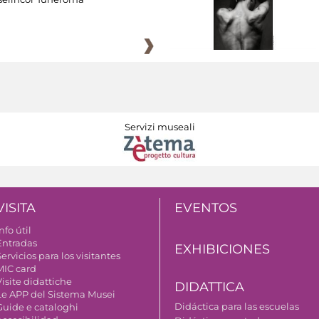
Servizi museali
VISITA
EVENTOS
nfo útil
Entradas
EXHIBICIONES
ervicios para los visitantes
MIC card
isite didattiche
DIDATTICA
Le APP del Sistema Musei
Didáctica para las escuelas
Guide e cataloghi