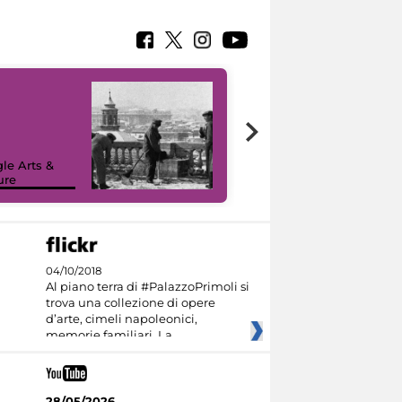
le Arts &
ure
I like MiC
04/10/2018
Al piano terra di #PalazzoPrimoli si
trova una collezione di opere
d’arte, cimeli napoleonici,
memorie familiari. La
28/05/2026