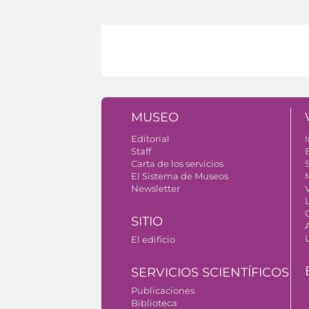
MUSEO
Editorial
I
Staff
Carta de los servicios
S
El Sistema de Museos
Newsletter
V
SITIO
El edificio
SERVICIOS SCIENTÍFICOS
Publicaciones
Biblioteca