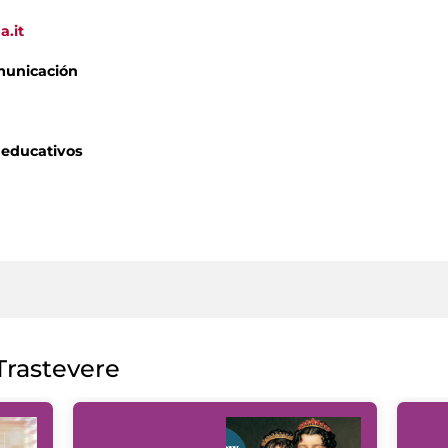
a.it
municación
 educativos
rastevere