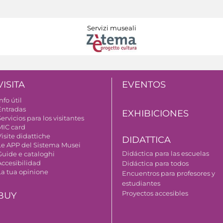
Servizi museali
VISITA
EVENTOS
nfo útil
Entradas
EXHIBICIONES
ervicios para los visitantes
MIC card
isite didattiche
DIDATTICA
Le APP del Sistema Musei
Didáctica para las escuelas
Guide e cataloghi
Accesibilidad
Didáctica para todos
La tua opinione
Encuentros para profesores y
estudiantes
Proyectos accesibles
BUY