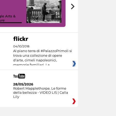
le Arts &
ure
I like MiC
04/10/2018
Al piano terra di #PalazzoPrimoli si
trova una collezione di opere
d’arte, cimeli napoleonici,
memorie familiari. La
28/05/2026
Robert Mapplethorpe. Le forme
della bellezza - VIDEO LIS | Calla
Lily