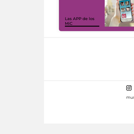
Las APP de los
MiC
mus