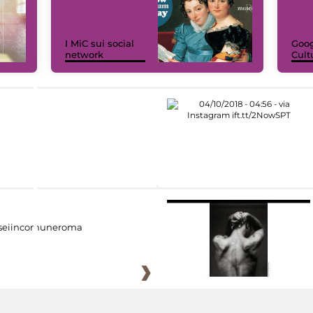
I MiC sui social
Goog
network
Cult
eiincomuneroma