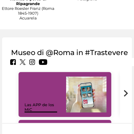
Ripagrande
Ettore Roesler Franz (Roma
1845-1907)
Acuarela
Museo di @Roma in #Trastevere
Las APP de los
I Mi
MiC
net