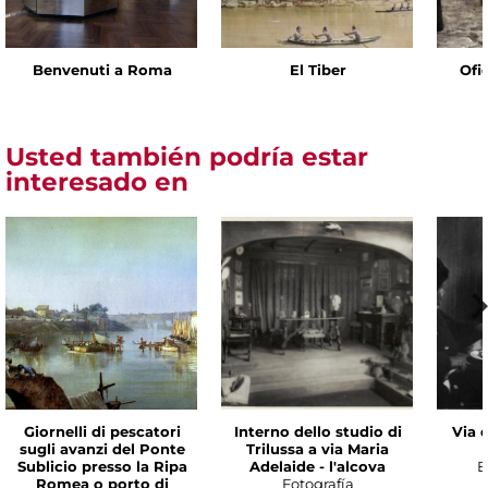
Benvenuti a Roma
El Tiber
Ofic
Usted también podría estar
interesado en
Giornelli di pescatori
Interno dello studio di
Via 
sugli avanzi del Ponte
Trilussa a via Maria
Sublicio presso la Ripa
Adelaide - l'alcova
E
Romea o porto di
Fotografía