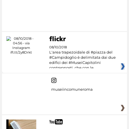
#DiscoverMiC
08/10/2018
L'area trapezoidale di #piazza del
#Campidoglio è delimitata dai due
edifici dei #MuseiCapitolini
contrapposti, che con le
museiincomuneroma