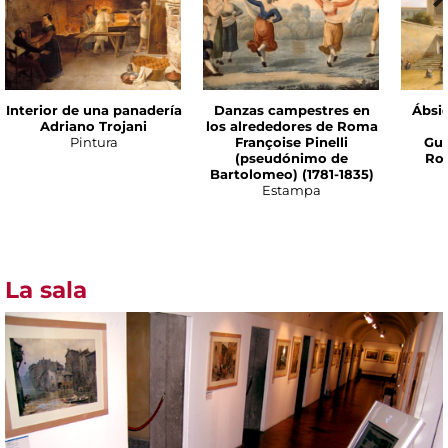
Interior de una panadería
Danzas campestres en
Ábsi
Adriano Trojani
los alrededores de Roma
Pintura
Françoise Pinelli
Gui
(pseudónimo de
Ron
Bartolomeo) (1781-1835)
Estampa
La sala