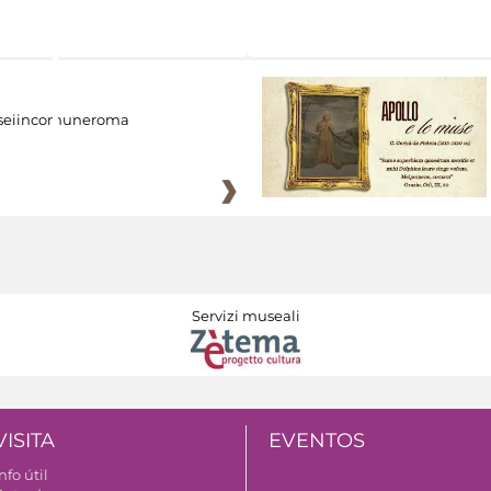
eiincomuneroma
Servizi museali
VISITA
EVENTOS
nfo útil