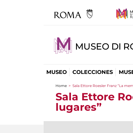
MUSEO DI R
MUSEO
COLECCIONES
MUSE
Home
>
Sala Ettore Roesler Franz “La mem
You are here
Sala Ettore R
lugares”