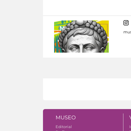
mus
MUSEO
Editorial
I