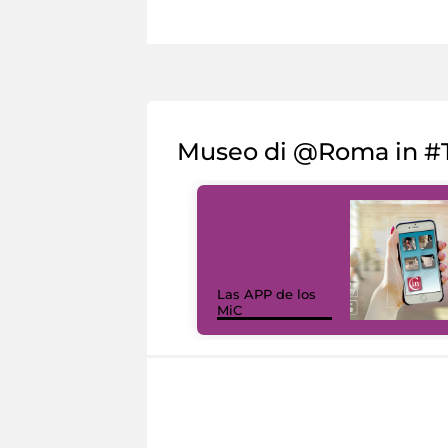
Museo di @Roma in #T
Las APP de los
MiC