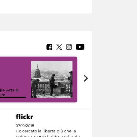
le Arts &
ure
I like MiC
07/10/2018
Ho cercato la libertà più che la
potenza, e quest'ultima soltanto