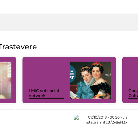
rastevere
I MiC sui social
Goog
network
Cult