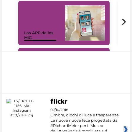
Las APP de los
I Mi
MiC
net
#DiscoverMiC
07/10/2018
Ombre, giochi di luce e trasparenze.
La nuova nuova teca progettata da
#RichardMeier per il Museo
dell'#AraPacis è modulata sul