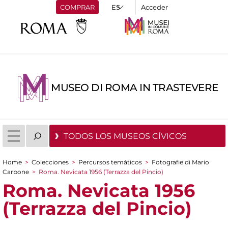
COMPRAR
Acceder
MUSEO DI ROMA IN TRASTEVERE
TODOS LOS MUSEOS CÍVICOS
Home
>
Colecciones
>
Percursos temáticos
>
Fotografie di Mario
You are here
Carbone
>
Roma. Nevicata 1956 (Terrazza del Pincio)
Roma. Nevicata 1956
(Terrazza del Pincio)