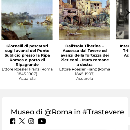
Giornelli di pescatori
Dall'Isola Tiberina –
Inter
sugli avanzi del Ponte
Accesso dal Tevere ed
Tri
Sublicio presso la Ripa
avanzi della fortezza dei
Ade
Romea o porto di
Pierleoni - Mura romane
Ripagrande
a destra
Ettore Roesler Franz (Roma
Ettore Roesler Franz (Roma
1845-1907)
1845-1907)
Acuarela
Acuarela
Museo di @Roma in #Trastevere