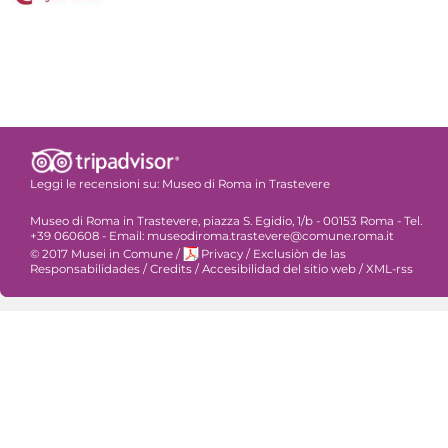
Leggi le recensioni su:
Museo di Roma in Trastevere
Museo di Roma in Trastevere, piazza S. Egidio, 1/b - 00153 Roma - Tel.
+39 060608 - Email: museodiroma.trastevere@comune.roma.it
© 2017 Musei in Comune
/
Privacy
/
Exclusiòn de las
Responsabilidades
/
Credits
/
Accesibilidad del sitio web
/
XML-rss