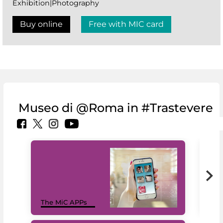
Exhibition|Photography
Buy online
Free with MIC card
Museo di @Roma in #Trastevere
MiC
The MiC APPs
net