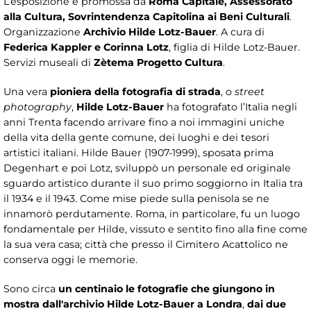
L’esposizione è promossa da
Roma Capitale, Assessorato
alla Cultura, Sovrintendenza Capitolina ai Beni Culturali
.
Organizzazione
Archivio Hilde Lotz-Bauer
. A cura di
Federica Kappler e Corinna Lotz
, figlia di Hilde Lotz-Bauer.
Servizi museali di
Zètema Progetto Cultura
.
Una vera
pioniera della fotografia di strada
, o
street
photography
,
Hilde Lotz-Bauer
ha fotografato l’Italia negli
anni Trenta facendo arrivare fino a noi immagini uniche
della vita della gente comune, dei luoghi e dei tesori
artistici italiani. Hilde Bauer (1907-1999), sposata prima
Degenhart e poi Lotz, sviluppò un personale ed originale
sguardo artistico durante il suo primo soggiorno in Italia tra
il 1934 e il 1943. Come mise piede sulla penisola se ne
innamorò perdutamente. Roma, in particolare, fu un luogo
fondamentale per Hilde, vissuto e sentito fino alla fine come
la sua vera casa; città che presso il Cimitero Acattolico ne
conserva oggi le memorie.
Sono circa
un centinaio le fotografie che giungono in
mostra dall'archivio Hilde Lotz-Bauer a Londra
,
dai due