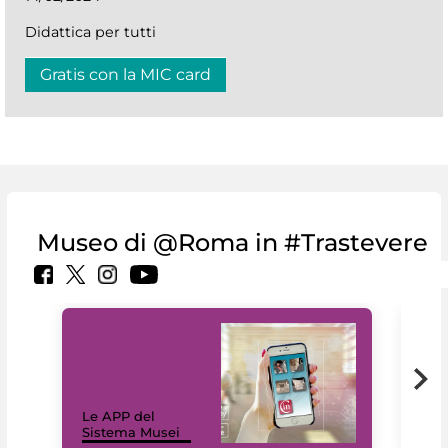
Didattica per tutti
Gratis con la MIC card
Museo di @Roma in #Trastevere
Il 
Le APP del
Mus
Sistema Musei
net