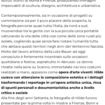
Istituti Storici di Roma e Firenze, producendo immagini
impeccabili di scultura, disegno, architettura e urbanistica.
Contemporaneamente, sia in occasione di progetti su
commissione sia per il puro piacere della scoperta, la
fotografa percorse quasi tutta l’Italia, da nord a sud,
muovendosi tra la gente con la sua piccola Leica portatile
catturando la vita delle città così come delle zone rurali più
isolate, cogliendo quasi senza farsi notare l’umanità tutta
che abitava questi territori negli anni del Ventennio fascista.
Molto del lavoro artistico della Lotz-Bauer ad oggi
conosciuto è fortemente incentrato sulle occasioni
quotidiane e festive, soprattutto in Abruzzo. Le donne
ritratte nella serie su Scanno, immortalate nei loro costumi
realizzati a mano, appaiono come
opere d'arte viventi
.
Hilde
curava con attenzione la composizione estetica e i dettagli
trasformando i reportage in un'opera artistica unica, ricca
di spunti personali e documentaristica anche a livello
critico e sociale
.
Alla fine degli anni Settanta, le fotografie di Hilde furono
presentate per la prima volta in mostre a Firenze, Bonn e