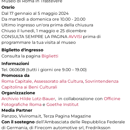
Museo di Roma in Trastevere
Orario
Dal 17 gennaio al 5 maggio 2024
Da martedì a domenica ore 10.00 - 20.00
Ultimo ingresso un'ora prima della chiusura
Chiuso il lunedì, 1 maggio e 25 dicembre
CONSULTA SEMPRE LA PAGINA
AVVISI
prima di
programmare la tua visita al museo
Biglietto d'ingresso
Consulta la pagina
Biglietti
Informazioni
Tel. 060608 (tutti i giorni ore 9.00 – 19.00)
Promossa da
Roma Capitale, Assessorato alla Cultura
,
Sovrintendenza
Capitolina ai Beni Culturali
Organizzazione
Archivio Hilde Lotz-Bauer
, in collaborazione con
Officine
Fotografiche Roma
e
Goethe Institut
Media Partner
Panzoo, Viviroma.it, Terza Pagina Magazine
Con il sostegno
dell’Ambasciata delle Repubblica Federale
di Germania, di Firecom automotive srl, Fredriksson