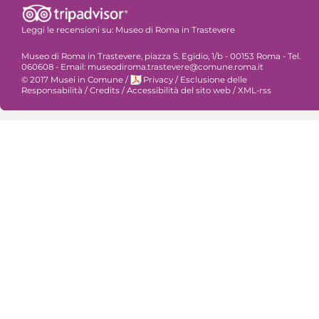
Leggi le recensioni su:
Museo di Roma in Trastevere
Museo di Roma in Trastevere, piazza S. Egidio, 1/b - 00153 Roma - Tel.
060608 - Email: museodiroma.trastevere@comune.roma.it
© 2017 Musei in Comune
/
Privacy
/
Esclusione delle
Responsabilità
/
Credits
/
Accessibilità del sito web
/
XML-rss