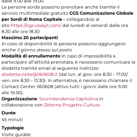
dalle 9.00 alle 19.00.
Le persone sorde possono prenotare anche tramite il
servizio multimediale gratuito
CGS Comunicazione Globale
per Sordi di Roma Capitale -
collegandosi al
sito
https://cgs.veasyt.com/
dal lunedì al venerdì dalle ore
8.30 alle ore 18.30
Massimo 20 partecipanti
In caso di disponibilità le persone possono aggiungersi
anche il giorno stesso sul posto
Modalità di annullamento
In caso di impossibilità a
partecipare all’attività prenotata, è necessario comunicare la
disdetta tramite email al seguente indirizzo:
disdetta.visite@060608.it
(dal lun. al giov. ore 8.30 – 17.00/
ven. ore 8.30 – 13.30). In alternativa, è necessario chiamare il
Contact Center 060608 (attivo tutti i giorni dalle ore 9.00
alle 19.00).
Organizzazione
:
Sovrintendenza Capitolina
in
collaborazione con
Zètema Progetto Cultura
Durée
45 minuti
Typologie
Visite guidée