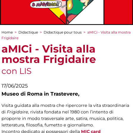
Home
>
Didactique
>
Didactique pour tous
>
aMICi - Visita alla mostra
You are here
Frigidaire
aMICi - Visita alla
mostra Frigidaire
con LIS
17/06/2025
Museo di Roma in Trastevere,
Visita guidata alla mostra che ripercorre la vita straordinaria
di
Frigidaire,
rivista fondata nel 1980 con l’intento di
proporre in modo trasversale arte, satira, musica, politica,
letteratura, filosofia, fumetto e giornalismo.
Incontro dedicato ai possessori della
MIC card