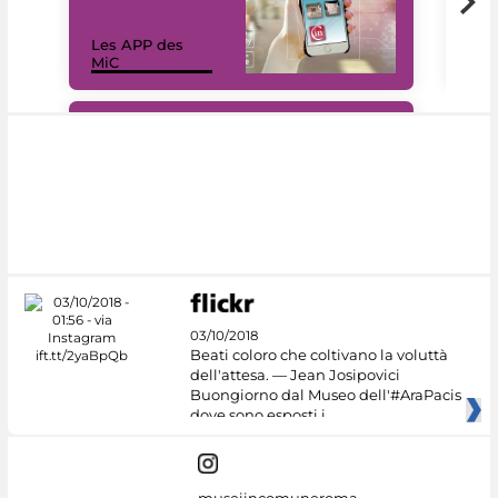
Les APP des
Les
MiC
rés
#DiscoverMiC
03/10/2018
Beati coloro che coltivano la voluttà
dell'attesa. — Jean Josipovici
Buongiorno dal Museo dell'#AraPacis
dove sono esposti i