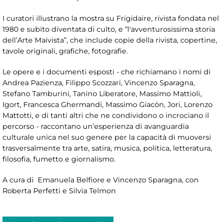
I curatori illustrano la mostra su Frigidaire, rivista fondata nel
1980 e subito diventata di culto, e “l'avventurosissima storia
dell’Arte Maivista”, che include copie della rivista, copertine,
tavole originali, grafiche, fotografie.
Le opere e i documenti esposti - che richiamano i nomi di
Andrea Pazienza, Filippo Scozzari, Vincenzo Sparagna,
Stefano Tamburini, Tanino Liberatore, Massimo Mattioli,
Igort, Francesca Ghermandi, Massimo Giacòn, Jori, Lorenzo
Mattotti, e di tanti altri che ne condividono o incrociano il
percorso - raccontano un’esperienza di avanguardia
culturale unica nel suo genere per la capacità di muoversi
trasversalmente tra arte, satira, musica, politica, letteratura,
filosofia, fumetto e giornalismo.
A cura di Emanuela Belfiore e Vincenzo Sparagna, con
Roberta Perfetti e Silvia Telmon