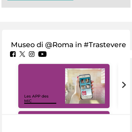
Museo di @Roma in #Trastevere
Les APP des
Les
MiC
rés