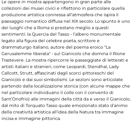
Le opere in mostra appartengono in gran parte alle
collezioni dei musei civici e riflettono in particolare quella
produzione artistica connessa all’atmosfera che ispira il
paesaggio romantico diffusa nel XIX secolo. Lo spunto è uno
dei luoghi che a Roma si prestano meglio a questi
sentimenti: la Quercia del Tasso - l’albero monumentale
legato alla figura del celebre poeta, scrittore e
drammaturgo italiano, autore del poema eroico "La
Gerusalemme liberata" - sul Gianicolo che domina il Rione
Trastevere. La mostra ripercorre le passeggiate di letterati e
artisti italiani e stranieri, come Leopardi, Stendhal, Lady
Callcott, Strutt, affascinati dagli scorci pittoreschi del
Gianicolo e dai suoi simbolismi. Le sezioni sono articolate
partendo dalla localizzazione storica (con alcune mappe che
nel particolare individuano il colle con il convento di
Sant’Onofrio) alle immagini della città da e verso il Gianicolo,
dal mito di Torquato Tasso quale emozionato stato d’animo
della creatività artistica all’idea della Natura tra immagine
incisa e immagine pittorica.