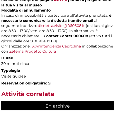
Consulta sempre la pagina
AVVISI
prima di programmare
la tua visita al museo
Modalità di annullamento
In caso di impossibilità a partecipare all’attività prenotata,
è
necessario comunicare la disdetta tramite email
al
seguente indirizzo:
disdetta.visite@060608.it
(dal lun.al giov.
ore 8.30 – 17.00/ ven. ore 8.30 – 13.30). In alternativa, è
necessario chiamare il
Contact Center 060608
(attivo tutti i
giorni dalle ore 9.00 alle 19.00)
Organizzazione:
Sovrintendenza Capitolina
in collaborazione
con
Zètema Progetto Cultura
Durée
30 minuti circa
Typologie
Visite guidée
Réservation obligatoire:
Sì
Attività correlate
En archive