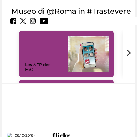
Museo di @Roma in #Trastevere
Les APP des
Les
MiC
rés
#DiscoverMiC