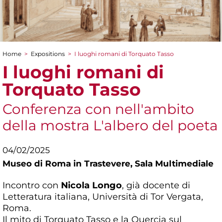
Home
>
Expositions
>
I luoghi romani di Torquato Tasso
You are here
I luoghi romani di
Torquato Tasso
Conferenza con nell'ambito
della mostra L'albero del poeta
04/02/2025
Museo di Roma in Trastevere,
Sala Multimediale
Incontro con
Nicola Longo
, già docente di
Letteratura italiana, Università di Tor Vergata,
Roma.
Il mito di Torquato Tasso e la Quercia sul