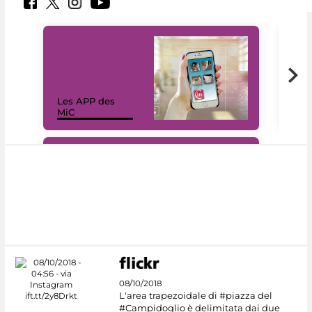
Les APP des
Les
MiC
rés
#DiscoverMiC
08/10/2018
L'area trapezoidale di #piazza del
#Campidoglio è delimitata dai due