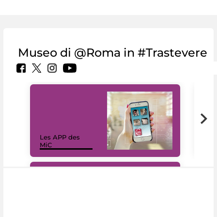
Museo di @Roma in #Trastevere
Les APP des
Les
MiC
rés