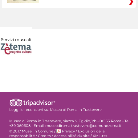
Servizi museali
Leggi le recensioni su:
Museo di Roma in Trastevere
Museo di Roma in Trastevere, piazza S. Egidio, 1/b - 00153 Roma - Tel.
+39 060608 - Email: museodiroma.trastevere@comune.roma.it
© 2017 Musei in Comune
/
Privacy
/
Exclusion de la
responsabilité
/
Credits
/
Accessibilité du site
/
XML-rss