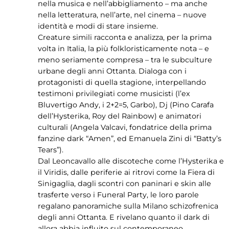
nella musica e nell’abbigliamento – ma anche
nella letteratura, nell’arte, nel cinema – nuove
identità e modi di stare insieme.
Creature simili racconta e analizza, per la prima
volta in Italia, la più folkloristicamente nota – e
meno seriamente compresa – tra le subculture
urbane degli anni Ottanta. Dialoga con i
protagonisti di quella stagione, interpellando
testimoni privilegiati come musicisti (l’ex
Bluvertigo Andy, i 2+2=5, Garbo), Dj (Pino Carafa
dell’Hysterika, Roy del Rainbow) e animatori
culturali (Angela Valcavi, fondatrice della prima
fanzine dark “Amen”, ed Emanuela Zini di “Batty’s
Tears”).
Dal Leoncavallo alle discoteche come l’Hysterika e
il Viridis, dalle periferie ai ritrovi come la Fiera di
Sinigaglia, dagli scontri con paninari e skin alle
trasferte verso i Funeral Party, le loro parole
regalano panoramiche sulla Milano schizofrenica
degli anni Ottanta. E rivelano quanto il dark di
allora abbia influito sul contemporaneo.