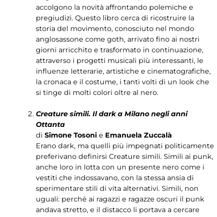
accolgono la novità affrontando polemiche e
pregiudizi. Questo libro cerca di ricostruire la
storia del movimento, conosciuto nel mondo
anglosassone come goth, arrivato fino ai nostri
giorni arricchito e trasformato in continuazione,
attraverso i progetti musicali più interessanti, le
influenze letterarie, artistiche e cinematografiche,
la cronaca e il costume, i tanti volti di un look che
si tinge di molti colori oltre al nero.
Creature simili. Il dark a Milano negli anni
Ottanta
di
Simone Tosoni
e
Emanuela Zuccalà
Erano dark, ma quelli più impegnati politicamente
preferivano definirsi Creature simili. Simili ai punk,
anche loro in lotta con un presente nero come i
vestiti che indossavano, con la stessa ansia di
sperimentare stili di vita alternativi. Simili, non
uguali: perché ai ragazzi e ragazze oscuri il punk
andava stretto, e il distacco li portava a cercare