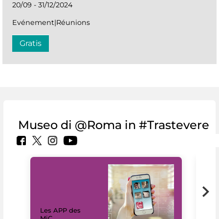
20/09 - 31/12/2024
Evénement|Réunions
Gratis
Museo di @Roma in #Trastevere
Les APP des
Les
MiC
rés