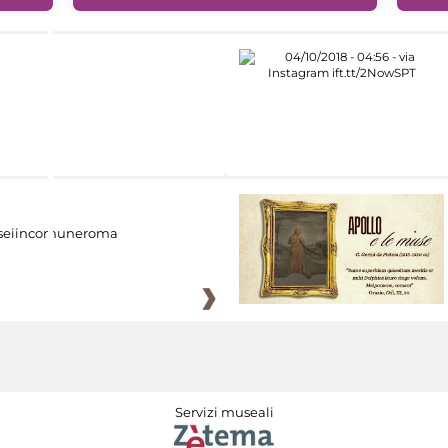
eiincomuneroma
Servizi museali