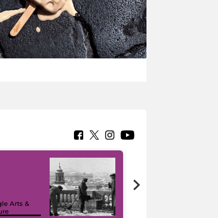
le Arts &
ure
I like MiC