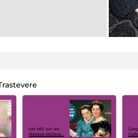
rastevere
Les MiC sur les
Goog
réseaux sociaux
Cult