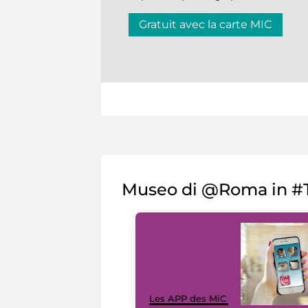
Gratuit avec la carte MIC
Museo di @Roma in #T
Les APP des MiC