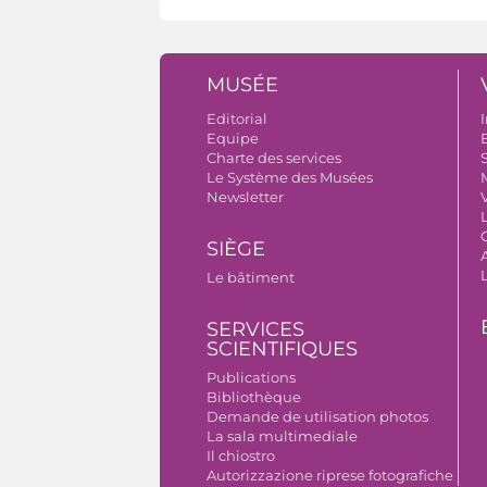
MUSÉE
Editorial
I
Equipe
B
Charte des services
S
Le Système des Musées
Newsletter
V
SIÈGE
A
Le bâtiment
SERVICES
SCIENTIFIQUES
Publications
Bibliothèque
Demande de utilisation photos
La sala multimediale
Il chiostro
Autorizzazione riprese fotografiche