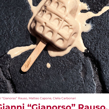
i “Gianorso” Rauso, Matteo Capone, Clelia Carbonari
Gianni “Gianorso” Rauso,