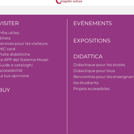
VISITER
EVÉNEMENTS
nfos utiles
illets
EXPOSITIONS
ervices pour les visiteurs
MIC card
isite didattiche
DIDATTICA
Le APP del Sistema Musei
Didactique pour les écoles
Guide e cataloghi
ccessibilité
Didactique pour tous
La tua opinione
Rencontres pour les enseignant
les étudiants
Projets accessibles
BUY