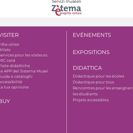
Servizi museali
VISITER
EVÉNEMENTS
nfos utiles
illets
EXPOSITIONS
ervices pour les visiteurs
MIC card
isite didattiche
DIDATTICA
Le APP del Sistema Musei
Didactique pour les écoles
Guide e cataloghi
ccessibilité
Didactique pour tous
La tua opinione
Rencontres pour les enseignant
les étudiants
Projets accessibles
BUY