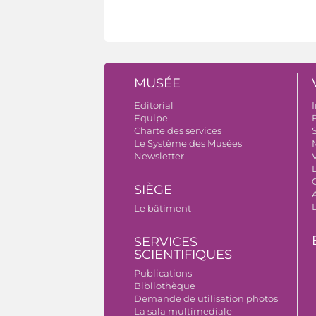
MUSÉE
Editorial
I
Equipe
B
Charte des services
S
Le Système des Musées
Newsletter
V
SIÈGE
A
Le bâtiment
SERVICES
SCIENTIFIQUES
Publications
Bibliothèque
Demande de utilisation photos
La sala multimediale