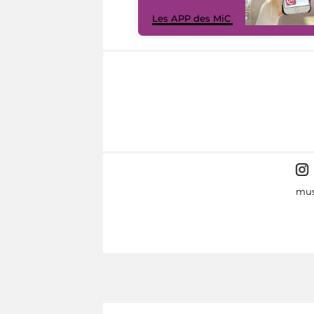
Les APP des MiC
mus