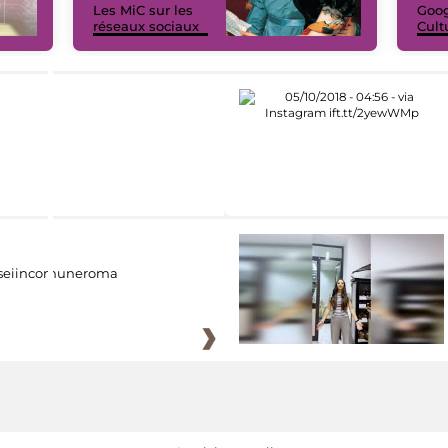
Les MiC sur les
Goog
réseaux sociaux
Cult
eiincomuneroma