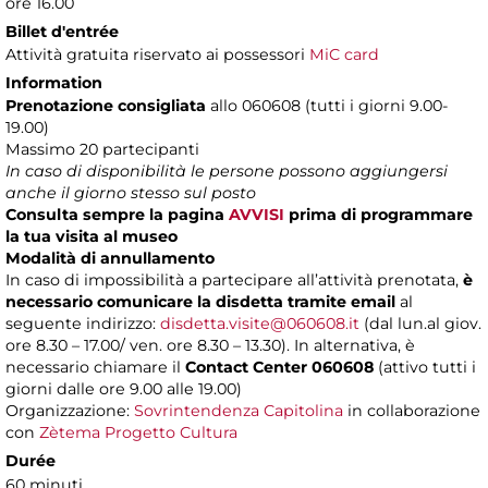
ore 16.00
Billet d'entrée
Attività gratuita riservato ai possessori
MiC card
Information
Prenotazione consigliata
allo 060608 (tutti i giorni 9.00-
19.00)
Massimo 20 partecipanti
In caso di disponibilità le persone possono aggiungersi
anche il giorno stesso sul posto
Consulta sempre la pagina
AVVISI
prima di programmare
la tua visita al museo
Modalità di annullamento
In caso di impossibilità a partecipare all’attività prenotata,
è
necessario comunicare la disdetta tramite email
al
seguente indirizzo:
disdetta.visite@060608.it
(dal lun.al giov.
ore 8.30 – 17.00/ ven. ore 8.30 – 13.30). In alternativa, è
necessario chiamare il
Contact Center 060608
(attivo tutti i
giorni dalle ore 9.00 alle 19.00)
Organizzazione:
Sovrintendenza Capitolina
in collaborazione
con
Zètema Progetto Cultura
Durée
60 minuti