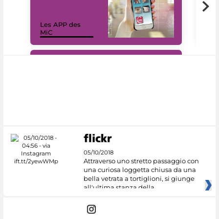
Les APP des
Les
MiC
rés
#DiscoverMiC
05/10/2018
Attraverso uno stretto passaggio con
una curiosa loggetta chiusa da una
bella vetrata a tortiglioni, si giunge
all'ultima stanza della