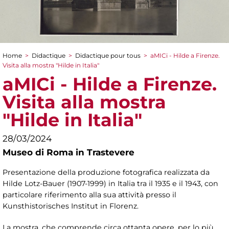
Home
>
Didactique
>
Didactique pour tous
>
aMICi - Hilde a Firenze.
You are here
Visita alla mostra "Hilde in Italia"
aMICi - Hilde a Firenze.
Visita alla mostra
"Hilde in Italia"
28/03/2024
Museo di Roma in Trastevere
Presentazione della produzione fotografica realizzata da
Hilde Lotz-Bauer (1907-1999) in Italia tra il 1935 e il 1943, con
particolare riferimento alla sua attività presso il
Kunsthistorisches Institut in Florenz.
La mostra, che comprende circa ottanta opere, per lo più