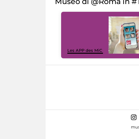
Museo di @Roma in #T
Les APP des MiC
mus