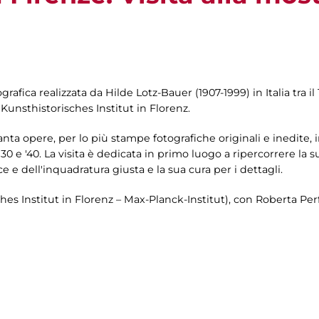
fica realizzata da Hilde Lotz-Bauer (1907-1999) in Italia tra il 1
l Kunsthistorisches Institut in Florenz.
ta opere, per lo più stampe fotografiche originali e inedite, 
'30 e '40. La visita è dedicata in primo luogo a ripercorrere la s
e e dell'inquadratura giusta e la sua cura per i dettagli.
hes Institut in Florenz – Max-Planck-Institut), con Roberta Perf