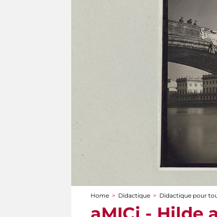
Home
>
Didactique
>
Didactique pour to
You are here
aMICi - Hilde a