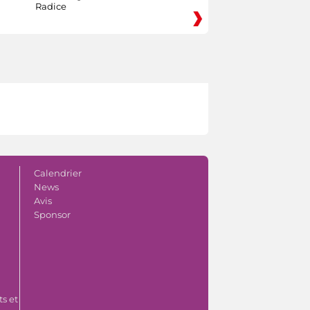
Radice
Calendrier
News
Avis
Sponsor
s et