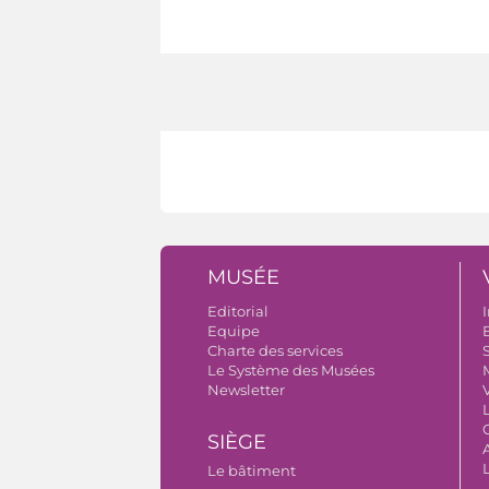
MUSÉE
Editorial
I
Equipe
B
Charte des services
S
Le Système des Musées
Newsletter
V
SIÈGE
A
Le bâtiment