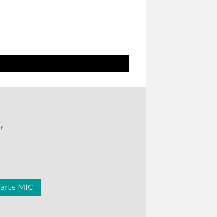
er
carte MIC