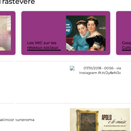
rastevere
Les MiC sur les
Goog
réseaux sociaux
Cult
eiincomuneroma