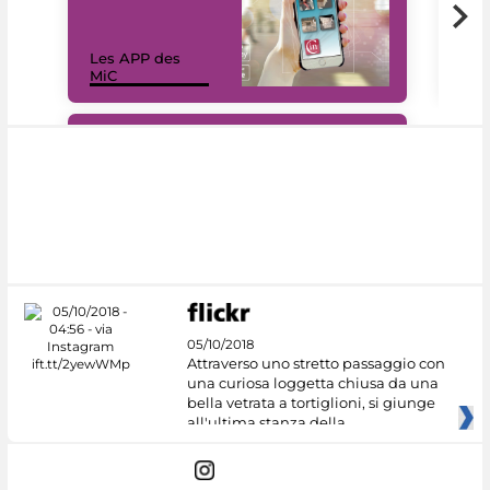
Les APP des
Les
MiC
rés
#DiscoverMiC
05/10/2018
Attraverso uno stretto passaggio con
una curiosa loggetta chiusa da una
bella vetrata a tortiglioni, si giunge
all'ultima stanza della