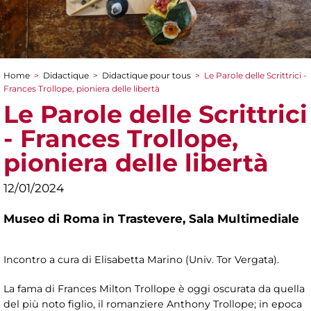
Home
>
Didactique
>
Didactique pour tous
>
Le Parole delle Scrittrici -
You are here
Frances Trollope, pioniera delle libertà
Le Parole delle Scrittrici
- Frances Trollope,
pioniera delle libertà
12/01/2024
Museo di Roma in Trastevere,
Sala Multimediale
Incontro a cura di Elisabetta Marino (Univ. Tor Vergata).
La fama di Frances Milton Trollope è oggi oscurata da quella
del più noto figlio, il romanziere Anthony Trollope; in epoca