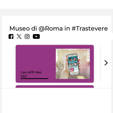
Museo di @Roma in #Trastevere
Les APP des
Les
MiC
rés