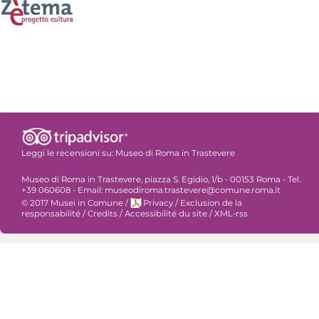
Leggi le recensioni su:
Museo di Roma in Trastevere
Museo di Roma in Trastevere, piazza S. Egidio, 1/b - 00153 Roma - Tel.
+39 060608 - Email: museodiroma.trastevere@comune.roma.it
© 2017 Musei in Comune
/
Privacy
/
Exclusion de la
responsabilité
/
Credits
/
Accessibilité du site
/
XML-rss