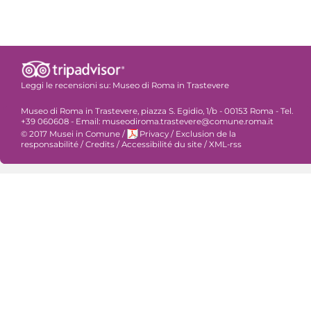
Leggi le recensioni su:
Museo di Roma in Trastevere
Museo di Roma in Trastevere, piazza S. Egidio, 1/b - 00153 Roma - Tel.
+39 060608 - Email: museodiroma.trastevere@comune.roma.it
© 2017 Musei in Comune
/
Privacy
/
Exclusion de la
responsabilité
/
Credits
/
Accessibilité du site
/
XML-rss