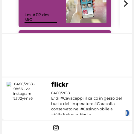
Les APP des
Les
MiC
rés
#DiscoverMiC
04/10/2018
E' di #Cavaceppi il calco in gesso del
busto dell’imperatore #Caracalla
conservato nel #CasinoNobile a
#VillaTorlonia. Per la