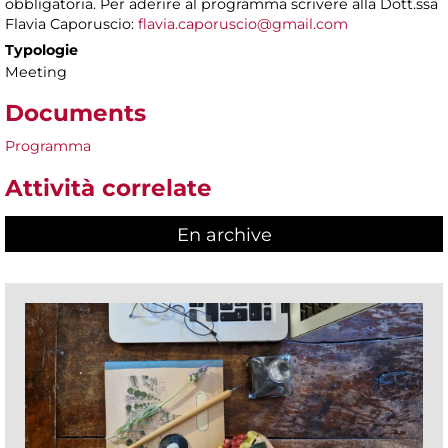
obbligatoria. Per aderire al programma scrivere alla Dott.ssa
Flavia Caporuscio:
flavia.caporuscio@gmail.com
Typologie
Meeting
Documents
Programma
Attività correlate
En archive