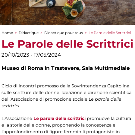
Home
>
Didactique
>
Didactique pour tous
>
Le Parole delle Scrittrici
You are here
Le Parole delle Scrittrici
20/10/2023 - 17/05/2024
Museo di Roma in Trastevere,
Sala Multimediale
Ciclo di incontri promosso dalla Sovrintendenza Capitolina
sulle scritture delle donne. Ideazione e direzione scientifica
dell’Associazione di promozione sociale
Le parole delle
scrittrici
.
L’Associazione
Le parole delle scrittrici
promuove la cultura
e la storia delle donne, proponendo la conoscenza e
l’approfondimento di figure femminili protagoniste in