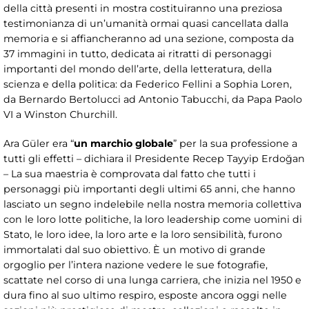
della città presenti in mostra costituiranno una preziosa
testimonianza di un’umanità ormai quasi cancellata dalla
memoria e si affiancheranno ad una sezione, composta da
37 immagini in tutto, dedicata ai ritratti di personaggi
importanti del mondo dell’arte, della letteratura, della
scienza e della politica: da Federico Fellini a Sophia Loren,
da Bernardo Bertolucci ad Antonio Tabucchi, da Papa Paolo
VI a Winston Churchill.
Ara Güler era “
un marchio globale
” per la sua professione a
tutti gli effetti – dichiara il Presidente Recep Tayyip Erdoğan
– La sua maestria è comprovata dal fatto che tutti i
personaggi più importanti degli ultimi 65 anni, che hanno
lasciato un segno indelebile nella nostra memoria collettiva
con le loro lotte politiche, la loro leadership come uomini di
Stato, le loro idee, la loro arte e la loro sensibilità, furono
immortalati dal suo obiettivo. È un motivo di grande
orgoglio per l’intera nazione vedere le sue fotografie,
scattate nel corso di una lunga carriera, che inizia nel 1950 e
dura fino al suo ultimo respiro, esposte ancora oggi nelle