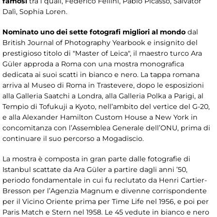
famosi
tra i quali, Federico Fellini, Pablo Picasso, Salvator
Dalì, Sophia Loren.
Nominato uno dei sette fotografi migliori al mondo
dal
British Journal of Photography Yearbook e insignito del
prestigioso titolo di "Master of Leica", il maestro turco Ara
Güler approda a Roma con una mostra monografica
dedicata ai suoi scatti in bianco e nero. La tappa romana
arriva al Museo di Roma in Trastevere, dopo le esposizioni
alla Galleria Saatchi a Londra, alla Galleria Polka a Parigi, al
Tempio di Tofukuji a Kyoto, nell’ambito del vertice del G-20,
e alla Alexander Hamilton Custom House a New York in
concomitanza con l’Assemblea Generale dell’ONU, prima di
continuare il suo percorso a Mogadiscio.
La mostra è composta in gran parte dalle fotografie di
Istanbul scattate da Ara Güler a partire dagli anni ’50,
periodo fondamentale in cui fu reclutato da Henri Cartier-
Bresson per l’Agenzia Magnum e divenne corrispondente
per il Vicino Oriente prima per Time Life nel 1956, e poi per
Paris Match e Stern nel 1958. Le 45 vedute in bianco e nero