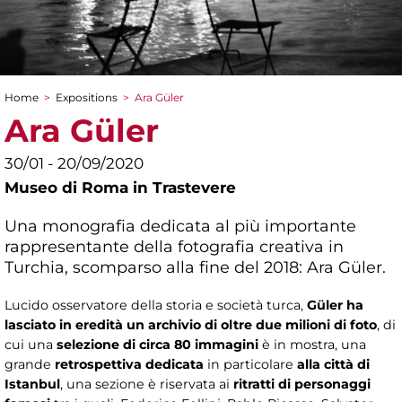
Home
>
Expositions
>
Ara Güler
You are here
Ara Güler
30/01 - 20/09/2020
Museo di Roma in Trastevere
Una monografia dedicata al più importante
rappresentante della fotografia creativa in
Turchia, scomparso alla fine del 2018: Ara Güler.
Lucido osservatore della storia e società turca,
Güler ha
lasciato in eredità un archivio di oltre due milioni di foto
, di
cui una
selezione di circa 80 immagini
è in mostra, una
grande
retrospettiva dedicata
in particolare
alla città di
Istanbul
, una sezione è riservata ai
ritratti di personaggi