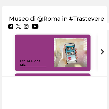
Museo di @Roma in #Trastevere
Les APP des
Les
MiC
rés
#DiscoverMiC