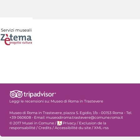
Servizi museali
Leggi le recensioni su:
Museo di Roma in Trastevere
Museo di Roma in Trastevere, piazza S. Egidio, 1/b - 00153 Roma - Tel.
+39 060608 - Email: museodiroma.trastevere@comune.roma.it
© 2017 Musei in Comune
/
Privacy
/
Exclusion de la
responsabilité
/
Credits
/
Accessibilité du site
/
XML-rss