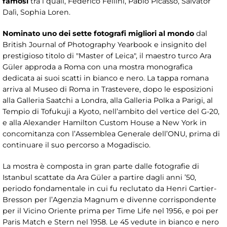
famosi
tra i quali, Federico Fellini, Pablo Picasso, Salvator
Dalì, Sophia Loren.
Nominato uno dei sette fotografi migliori al mondo
dal
British Journal of Photography Yearbook e insignito del
prestigioso titolo di "Master of Leica", il maestro turco Ara
Güler approda a Roma con una mostra monografica
dedicata ai suoi scatti in bianco e nero. La tappa romana
arriva al Museo di Roma in Trastevere, dopo le esposizioni
alla Galleria Saatchi a Londra, alla Galleria Polka a Parigi, al
Tempio di Tofukuji a Kyoto, nell’ambito del vertice del G-20,
e alla Alexander Hamilton Custom House a New York in
concomitanza con l’Assemblea Generale dell’ONU, prima di
continuare il suo percorso a Mogadiscio.
La mostra è composta in gran parte dalle fotografie di
Istanbul scattate da Ara Güler a partire dagli anni ’50,
periodo fondamentale in cui fu reclutato da Henri Cartier-
Bresson per l’Agenzia Magnum e divenne corrispondente
per il Vicino Oriente prima per Time Life nel 1956, e poi per
Paris Match e Stern nel 1958. Le 45 vedute in bianco e nero