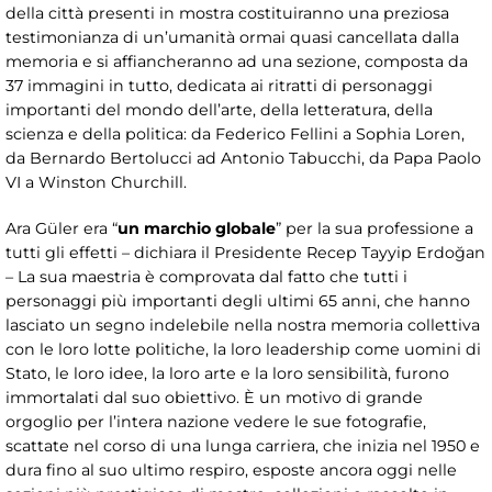
della città presenti in mostra costituiranno una preziosa
testimonianza di un’umanità ormai quasi cancellata dalla
memoria e si affiancheranno ad una sezione, composta da
37 immagini in tutto, dedicata ai ritratti di personaggi
importanti del mondo dell’arte, della letteratura, della
scienza e della politica: da Federico Fellini a Sophia Loren,
da Bernardo Bertolucci ad Antonio Tabucchi, da Papa Paolo
VI a Winston Churchill.
Ara Güler era “
un marchio globale
” per la sua professione a
tutti gli effetti – dichiara il Presidente Recep Tayyip Erdoğan
– La sua maestria è comprovata dal fatto che tutti i
personaggi più importanti degli ultimi 65 anni, che hanno
lasciato un segno indelebile nella nostra memoria collettiva
con le loro lotte politiche, la loro leadership come uomini di
Stato, le loro idee, la loro arte e la loro sensibilità, furono
immortalati dal suo obiettivo. È un motivo di grande
orgoglio per l’intera nazione vedere le sue fotografie,
scattate nel corso di una lunga carriera, che inizia nel 1950 e
dura fino al suo ultimo respiro, esposte ancora oggi nelle