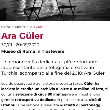
Home
>
Mostre
>
Ara Güler
Tu sei qui
Ara Güler
30/01 - 20/09/2020
Museo di Roma in Trastevere
Una monografia dedicata al più importante
rappresentante della fotografia creativa in
Turchia, scomparso alla fine del 2018: Ara Güler.
Lucido osservatore della storia e società turca,
Güler ha
lasciato in eredità un archivio di oltre due milioni di foto
, di
cui una
selezione di circa 80 immagini
è in mostra, una
grande
retrospettiva dedicata
in particolare
alla città di
Istanbul
, una sezione è riservata ai
ritratti di personaggi