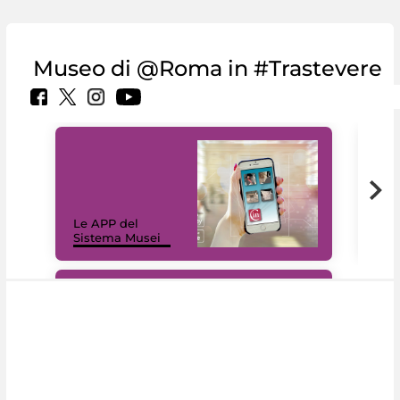
Museo di @Roma in #Trastevere
Il 
Le APP del
Mus
Sistema Musei
net
#DiscoverMiC