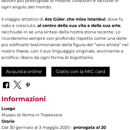
sezioni più prestigiose di mostre, collezioni e raccolte in
ogni angolo del mondo.
Il viaggio artistico di
Ara Güler
,
che mise Istanbul
, dove fu
nato e cresciuto,
al centro della sua vita e della sua arte
,
racchiude in sé una sintesi della nostra storia recente. Lo
ricorderemo sempre con profondo rispetto come una delle
più edificanti testimonianze della figura del “vero artista” nel
nostro Paese, con il suo linguaggio originale, avvincente e
prolifico, libero da ogni forma di bigottismo.
Acquista online
Gratis con la MIC card
Informazioni
Luogo
Museo di Roma in Trastevere
Orario
Dal 30 gennaio al 3 maggio 2020 -
prorogata al 20