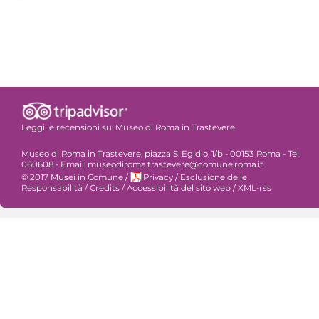
Leggi le recensioni su:
Museo di Roma in Trastevere
Museo di Roma in Trastevere, piazza S. Egidio, 1/b - 00153 Roma - Tel.
060608 - Email: museodiroma.trastevere@comune.roma.it
© 2017 Musei in Comune
/
Privacy
/
Esclusione delle
Responsabilità
/
Credits
/
Accessibilità del sito web
/
XML-rss