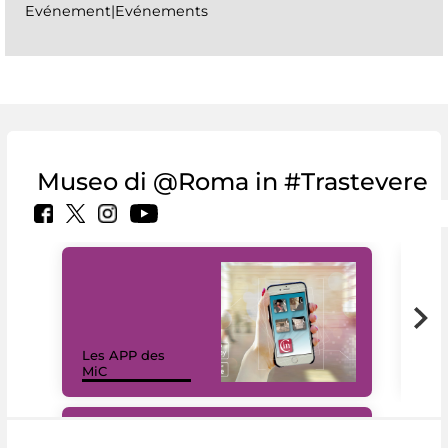
Evénement|Evénements
Museo di @Roma in #Trastevere
Les APP des
Les
MiC
rés