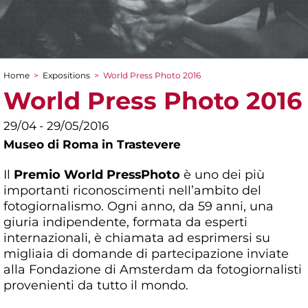
Home
>
Expositions
>
World Press Photo 2016
You are here
World Press Photo 2016
29/04 - 29/05/2016
Museo di Roma in Trastevere
Il
Premio World Press
Photo
è uno dei più
importanti riconoscimenti nell’ambito del
fotogiornalismo. Ogni anno, da 59 anni, una
giuria indipendente, formata da esperti
internazionali, è chiamata ad esprimersi su
migliaia di domande di partecipazione inviate
alla Fondazione di Amsterdam da fotogiornalisti
provenienti da tutto il mondo.