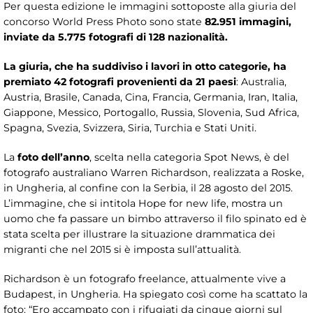
Per questa edizione le immagini sottoposte alla giuria del
concorso World Press Photo sono state
82.951 immagini,
inviate da 5.775 fotografi di 128 nazionalità.
La giuria, che ha suddiviso i lavori in otto categorie, ha
premiato 42 fotografi provenienti da 21 paesi
: Australia,
Austria, Brasile, Canada, Cina, Francia, Germania, Iran, Italia,
Giappone, Messico, Portogallo, Russia, Slovenia, Sud Africa,
Spagna, Svezia, Svizzera, Siria, Turchia e Stati Uniti.
La
foto dell’anno
, scelta nella categoria Spot News, è del
fotografo australiano Warren Richardson, realizzata a Roske,
in Ungheria, al confine con la Serbia, il 28 agosto del 2015.
L’immagine, che si intitola Hope for new life, mostra un
uomo che fa passare un bimbo attraverso il filo spinato ed è
stata scelta per illustrare la situazione drammatica dei
migranti che nel 2015 si è imposta sull’attualità.
Richardson è un fotografo freelance, attualmente vive a
Budapest, in Ungheria. Ha spiegato così come ha scattato la
foto: “Ero accampato con i rifugiati da cinque giorni sul