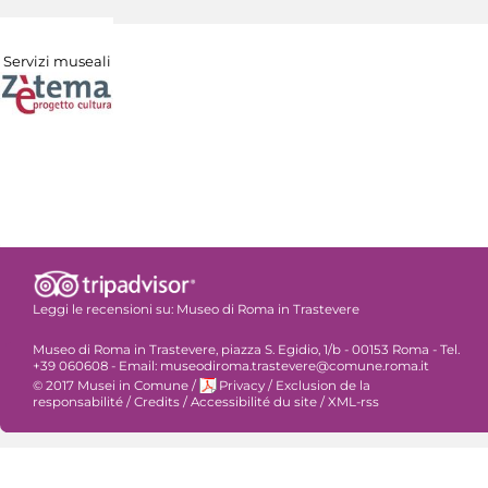
Servizi museali
Leggi le recensioni su:
Museo di Roma in Trastevere
Museo di Roma in Trastevere, piazza S. Egidio, 1/b - 00153 Roma - Tel.
+39 060608 - Email: museodiroma.trastevere@comune.roma.it
© 2017 Musei in Comune
/
Privacy
/
Exclusion de la
responsabilité
/
Credits
/
Accessibilité du site
/
XML-rss