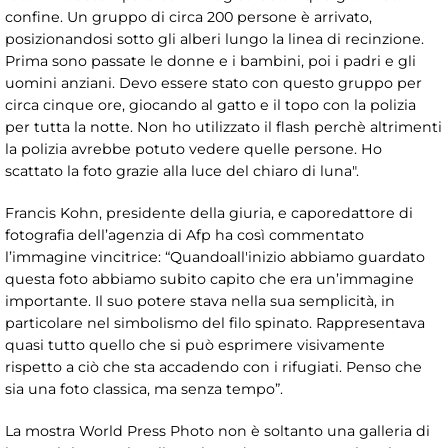
confine. Un gruppo di circa 200 persone è arrivato,
posizionandosi sotto gli alberi lungo la linea di recinzione.
Prima sono passate le donne e i bambini, poi i padri e gli
uomini anziani. Devo essere stato con questo gruppo per
circa cinque ore, giocando al gatto e il topo con la polizia
per tutta la notte. Non ho utilizzato il flash perchè altrimenti
la polizia avrebbe potuto vedere quelle persone. Ho
scattato la foto grazie alla luce del chiaro di luna".
Francis Kohn, presidente della giuria, e caporedattore di
fotografia dell’agenzia di Afp ha così commentato
l’immagine vincitrice: “Quandoall'inizio abbiamo guardato
questa foto abbiamo subito capito che era un’immagine
importante. Il suo potere stava nella sua semplicità, in
particolare nel simbolismo del filo spinato. Rappresentava
quasi tutto quello che si può esprimere visivamente
rispetto a ciò che sta accadendo con i rifugiati. Penso che
sia una foto classica, ma senza tempo”.
La mostra World Press Photo non è soltanto una galleria di