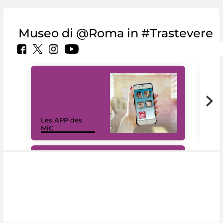
Museo di @Roma in #Trastevere
Les APP des
Les
MiC
rés
#DiscoverMiC