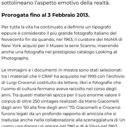
sottolineano l’aspetto emotivo della realtà.
Prorogata fino al 3 Febbraio 2013.
Per tutta la vita ha continuato a definirsi un tipografo
eppure è considerato il più grande fotografo italiano del
Novecento fin da quando, nel 1963, il curatore del MoMA di
New York acquisì per il Museo la serie Scanno, inserendo
anche una fotografia nel prestigioso catalogo Looking at
Photographs.
Le immagini e i documenti in mostra sono stati selezionati
tra i materiali che il CRAF ha acquisito nel 1995 con l’archivio
di Luigi Crocenzi costituito da lettere, libri e fotografie che
l’uomo di cultura fermano aveva raccolto nel corso degli
anni. Tra questi materiali spicca per il suo enorme valore il
corpus di oltre 250 vintages realizzati da Mario Giacomelli
dagli anni ’50 alla fine degli anni ’70. Giacomelli e Crocenzi
furono legati da un profondo rapporto di amicizia che si
tradusse anche nella collaborazione alla sceneggiatura di Un
uomo una donna un amore nel 1961 e di A Silvia nel 1963.