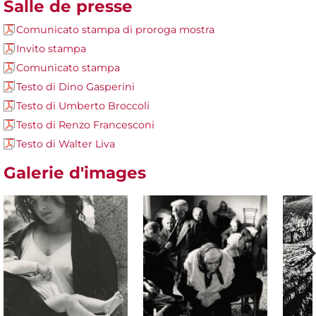
Salle de presse
Comunicato stampa di proroga mostra
Invito stampa
Comunicato stampa
Testo di Dino Gasperini
Testo di Umberto Broccoli
Testo di Renzo Francesconi
Testo di Walter Liva
Galerie d'images