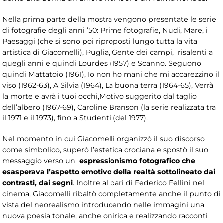
Nella prima parte della mostra vengono presentate le serie
di fotografie degli anni ’50: Prime fotografie, Nudi, Mare, i
Paesaggi (che si sono poi riproposti lungo tutta la vita
artistica di Giacomelli), Puglia, Gente dei campi, risalenti a
quegli anni e quindi Lourdes (1957) e Scanno. Seguono
quindi Mattatoio (1961), Io non ho mani che mi accarezzino il
viso (1962-63), A Silvia (1964), La buona terra (1964-65), Verrà
la morte e avrà i tuoi occhi,Motivo suggerito dal taglio
dell’albero (1967-69), Caroline Branson (la serie realizzata tra
il 1971 e il 1973), fino a Studenti (del 1977).
Nel momento in cui Giacomelli organizzò il suo discorso
come simbolico, superò l’estetica crociana e spostò il suo
messaggio verso un
espressionismo fotografico che
esasperava l’aspetto emotivo della realtà sottolineato dai
contrasti, dai segni
. Inoltre al pari di Federico Fellini nel
cinema,
Giacomelli ribaltò completamente anche il punto di
vista del neorealismo introducendo nelle immagini una
nuova poesia tonale, anche onirica e realizzando racconti