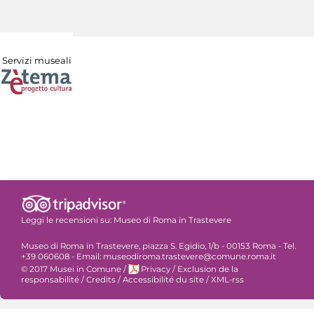
Servizi museali
Leggi le recensioni su:
Museo di Roma in Trastevere
Museo di Roma in Trastevere, piazza S. Egidio, 1/b - 00153 Roma - Tel.
+39 060608 - Email: museodiroma.trastevere@comune.roma.it
© 2017 Musei in Comune
/
Privacy
/
Exclusion de la
responsabilité
/
Credits
/
Accessibilité du site
/
XML-rss