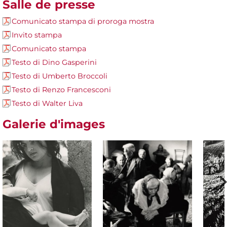
Salle de presse
Comunicato stampa di proroga mostra
Invito stampa
Comunicato stampa
Testo di Dino Gasperini
Testo di Umberto Broccoli
Testo di Renzo Francesconi
Testo di Walter Liva
Galerie d'images