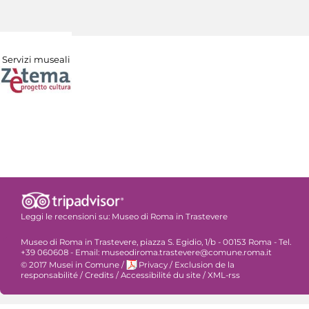
Servizi museali
Leggi le recensioni su:
Museo di Roma in Trastevere
Museo di Roma in Trastevere, piazza S. Egidio, 1/b - 00153 Roma - Tel.
+39 060608 - Email: museodiroma.trastevere@comune.roma.it
© 2017 Musei in Comune
/
Privacy
/
Exclusion de la
responsabilité
/
Credits
/
Accessibilité du site
/
XML-rss