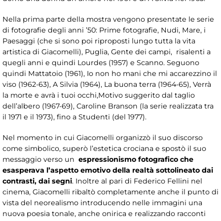
Nella prima parte della mostra vengono presentate le serie
di fotografie degli anni ’50: Prime fotografie, Nudi, Mare, i
Paesaggi (che si sono poi riproposti lungo tutta la vita
artistica di Giacomelli), Puglia, Gente dei campi, risalenti a
quegli anni e quindi Lourdes (1957) e Scanno. Seguono
quindi Mattatoio (1961), Io non ho mani che mi accarezzino il
viso (1962-63), A Silvia (1964), La buona terra (1964-65), Verrà
la morte e avrà i tuoi occhi,Motivo suggerito dal taglio
dell’albero (1967-69), Caroline Branson (la serie realizzata tra
il 1971 e il 1973), fino a Studenti (del 1977).
Nel momento in cui Giacomelli organizzò il suo discorso
come simbolico, superò l’estetica crociana e spostò il suo
messaggio verso un
espressionismo fotografico che
esasperava l’aspetto emotivo della realtà sottolineato dai
contrasti, dai segni
. Inoltre al pari di Federico Fellini nel
cinema,
Giacomelli ribaltò completamente anche il punto di
vista del neorealismo introducendo nelle immagini una
nuova poesia tonale, anche onirica e realizzando racconti