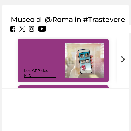
Museo di @Roma in #Trastevere
Les APP des
Les
MiC
rés
#DiscoverMiC