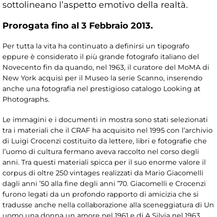
sottolineano l’aspetto emotivo della realtà.
Prorogata fino al 3 Febbraio 2013.
Per tutta la vita ha continuato a definirsi un tipografo
eppure è considerato il più grande fotografo italiano del
Novecento fin da quando, nel 1963, il curatore del MoMA di
New York acquisì per il Museo la serie Scanno, inserendo
anche una fotografia nel prestigioso catalogo Looking at
Photographs.
Le immagini e i documenti in mostra sono stati selezionati
tra i materiali che il CRAF ha acquisito nel 1995 con l’archivio
di Luigi Crocenzi costituito da lettere, libri e fotografie che
l’uomo di cultura fermano aveva raccolto nel corso degli
anni. Tra questi materiali spicca per il suo enorme valore il
corpus di oltre 250 vintages realizzati da Mario Giacomelli
dagli anni ’50 alla fine degli anni ’70. Giacomelli e Crocenzi
furono legati da un profondo rapporto di amicizia che si
tradusse anche nella collaborazione alla sceneggiatura di Un
uomo una donna un amore nel 1961 e di A Silvia nel 1963.