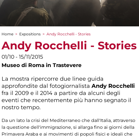
Home
>
Expositions
>
Andy Rocchelli - Stories
You are here
Andy Rocchelli - Stories
01/10 - 15/11/2015
Museo di Roma in Trastevere
La mostra ripercorre due linee guida
approfondite dal fotogiornalista
Andy Rocchelli
fra il 2009 e il 2014 a partire da alcuni degli
eventi che recentemente più hanno segnato il
nostro tempo.
Da un lato la crisi del Mediterraneo che dall'Italia, attraverso
la questione dell'immigrazione, si allarga fino ai giorni della
Primavera Araba e ai movimenti di popoli fisici e ideali che