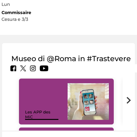
Lun
Commissaire
Cesura e 3/3
Museo di @Roma in #Trastevere
Les APP des
Les
MiC
rés