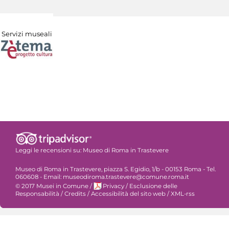
Servizi museali
Leggi le recensioni su:
Museo di Roma in Trastevere
Museo di Roma in Trastevere, piazza S. Egidio, 1/b - 00153 Roma - Tel.
060608 - Email: museodiroma.trastevere@comune.roma.it
© 2017 Musei in Comune
/
Privacy
/
Esclusione delle
Responsabilità
/
Credits
/
Accessibilità del sito web
/
XML-rss